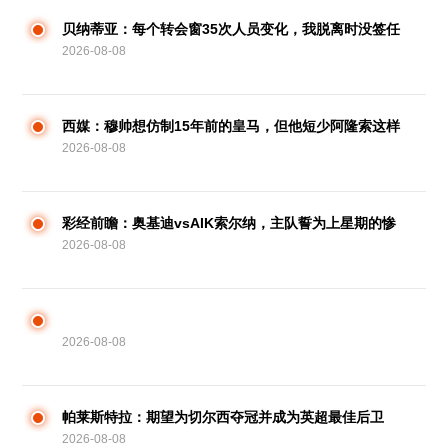
贝纳蒂亚：每个转会窗35次人员变化，我脱离时没签任
2026-08-08
何保密协议
西媒：穆帅想仿制15年前的皇马，但他短少阿隆索这样
2026-08-08
的球员
彩经前瞻：奥基迪vsAIK索尔纳，主队誓为上星期的惨
2026-08-08
败复仇
2026-08-08
帕莱斯特拉：期望为切尔西夺冠并成为英超最佳后卫
2026-08-08