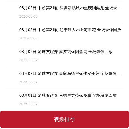
08月02日 中超第21轮 深圳新鹏城vs重庆铜梁龙 全场录像回放
2026-08-03
08月02日 中超第21轮 辽宁铁人vs上海申花 全场录像回放
2026-08-03
08月02日 足球友谊赛 赫罗纳vs阿森纳 全场录像回放
2026-08-02
08月02日 足球友谊赛 皇家马德里vs佛罗伦萨 全场录像回放
2026-08-02
08月01日 足球友谊赛 马德里竞技vs曼联 全场录像回放
2026-08-02
视频推荐