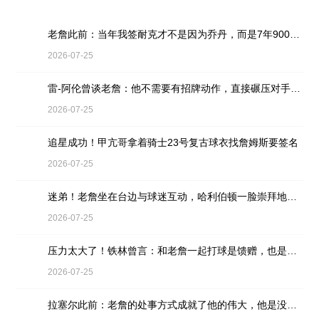
老詹此前：当年我签耐克才不是因为乔丹，而是7年9000万天价合同
2026-07-25
雷-阿伦曾谈老詹：他不需要有招牌动作，直接碾压对手就行
2026-07-25
追星成功！甲亢哥拿着骑士23号复古球衣找詹姆斯要签名
2026-07-25
迷弟！老詹坐在台边与球迷互动，哈利伯顿一脸崇拜地看着
2026-07-25
压力太大了！铁林曾言：和老詹一起打球是馈赠，也是困扰
2026-07-25
拉塞尔此前：老詹的处事方式成就了他的伟大，他是没有缺点的球员