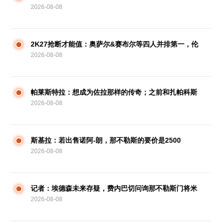
2026-08-08
2K27抢断才能值：奥萨尔&赛布尔等四人并排第一，伦
2026-08-08
纳德第八
帕莱斯特拉：想成为佐拉那样的传奇；之前和扎帕科斯
2026-08-08
塔聊过
斯基拉：若出售诺阿-朗，那不勒斯的要价是2500
2026-08-08
万-3000万欧元
记者：埃德森未来存疑，费内巴切问询那不勒斯门将米
2026-08-08
林科维奇