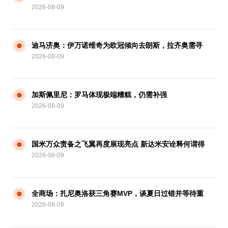
2026-08-09
来
迪马济奥：伊万诺维奇为欧冠倾向去朗斯，拉齐奥需寻
2026-08-09
人选代替
加斯佩里尼：罗马体现极端糟糕，仍需补强
2026-08-09
国米万众责备之飞翼再度展现亮点 新达米安诠释何谓得
2026-08-09
心应手
全商场：扎尼奥洛获三角赛MVP，谈夏日过错并等待重
2026-08-09
返国家