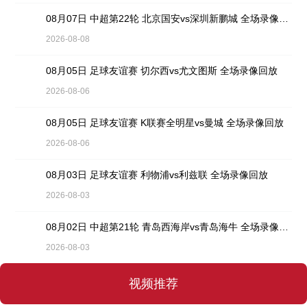
08月07日 中超第22轮 北京国安vs深圳新鹏城 全场录像回放
2026-08-08
08月05日 足球友谊赛 切尔西vs尤文图斯 全场录像回放
2026-08-06
08月05日 足球友谊赛 K联赛全明星vs曼城 全场录像回放
2026-08-06
08月03日 足球友谊赛 利物浦vs利兹联 全场录像回放
2026-08-03
08月02日 中超第21轮 青岛西海岸vs青岛海牛 全场录像回放
2026-08-03
视频推荐