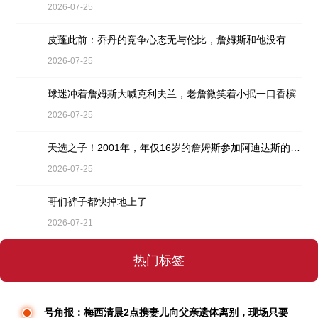
2026-07-25
皮蓬此前：乔丹的竞争心态无与伦比，詹姆斯和他没有可比性
2026-07-25
球迷冲着詹姆斯大喊克利夫兰，老詹微笑着小抿一口香槟
2026-07-25
天选之子！2001年，年仅16岁的詹姆斯参加阿迪达斯的训练营
2026-07-25
哥们裤子都快掉地上了
2026-07-21
热门标签
号角报：梅西清晨2点携妻儿向父亲遗体离别，现场只要