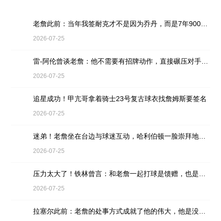
老詹此前：当年我签耐克才不是因为乔丹，而是7年9000万天价合同
2026-07-25
雷-阿伦曾谈老詹：他不需要有招牌动作，直接碾压对手就行
2026-07-25
追星成功！甲亢哥拿着骑士23号复古球衣找詹姆斯要签名
2026-07-25
迷弟！老詹坐在台边与球迷互动，哈利伯顿一脸崇拜地看着
2026-07-25
压力太大了！铁林曾言：和老詹一起打球是馈赠，也是困扰
2026-07-25
拉塞尔此前：老詹的处事方式成就了他的伟大，他是没有缺点的球员