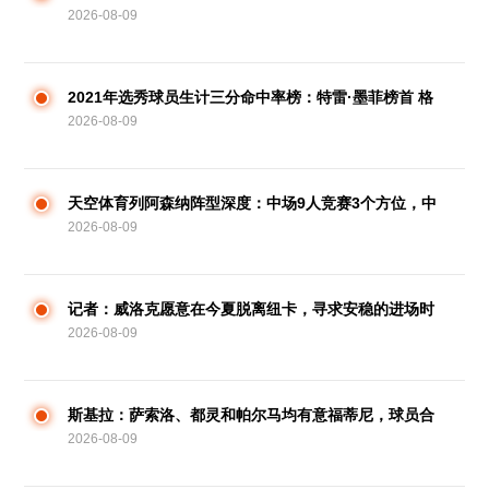
2026-08-09
亲人和挚友
2021年选秀球员生计三分命中率榜：特雷·墨菲榜首 格
2026-08-09
莱姆斯第七
天空体育列阿森纳阵型深度：中场9人竞赛3个方位，中
2026-08-09
卫前锋可加强
记者：威洛克愿意在今夏脱离纽卡，寻求安稳的进场时
2026-08-09
机
斯基拉：萨索洛、都灵和帕尔马均有意福蒂尼，球员合
2026-08-09
同明夏到期