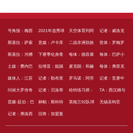
号角报：梅西
2021年选秀球
天空体育列阿
记者：威洛克
清晨2点携妻儿
斯基拉：萨索
员生计三分命
意媒：卢卡库
森纳阵型深
二战非洲劲旅
愿意在今夏脱
世体：罗梅罗
向父亲遗体离
洛、都灵和帕
斯基拉：河槽
中率榜：特雷·
对加盟费内巴
下赛季化身青
度：中场9人竞
尼日利亚女篮
每体：德容康
离纽卡，寻求
一直在张望巴
每体：巴萨小
别，现场只要
尔马均有意福
中场加拉尔萨
土媒：费内巴
墨菲榜首 格莱
切持敞开情
岛闪电侠？段
拉维亚：能踢
赛3个方位，中
我国女篮热身
复不抱负但仍
麦克朗：和赫
安稳的进场时
萨的引援意
将法里尼亚斯
每体：弗里克
亲人和挚友
蒂尼，球员合
被推荐给尤
切600万欧报价
媒体人：江苏
姆斯第七
绪，那不勒斯
昂君晒与韦德
满90分钟让我
记者：勒布里
卫前锋可加强
赛大名单出炉
回绝手术，他
罗纳签约真的
罗马诺：阿劳
机
向，热刺为其
将留队，进入
想留下贝尔纳
记者：竞赛中
同明夏到期
文，后者正评
卢卡库遭拒，
买卖得到原帅
问候大罗传奇
要价1200万欧
的合照：
非常高兴 我们
斯对桑德兰引
记者：贝洛蒂
的问题引发巴
很帅 我很高兴
霍今天前往利
哈特练习师：
标价约4000万
一线队规划之
尔，他一向看
巴萨有时缺少
TA：西汉姆与
价这一选项
已与球员达成
山西腾出顶薪
赛季！巴萨新
昆滕·廷伯：巴
都对阿隆索非
援发展坚持镇
脱离卡利亚里
林帕：斯科特
萨强烈不满
加盟这支球队
物浦承受体
上场时刻削减
英格兰92队球
欧
中
好这名球员能
掌控局势的沉
热刺达协议，
无锡吴钩官
协议
名额进行下一
赛季第三球衣
萨是我年少时
记者：弗洛西
常认可
定，以为会有
再次成为自在
去阿森纳踢不
旧将：加盟曼
检，挑选买断
换来体能 哈特
衣资助榜：耐
成为主力
着，罗德里到
以500万镑
方：受飓风影
步买卖
官方定妆照出
最神往的球
诺内将签下凯
新援加盟
球员，正在寻
上首发，曼联
联后站上聚光
费5500万欧
三分命中率因
克仅剩5队，彪
来会改动这点
+200万起浮签
响，中甲第18