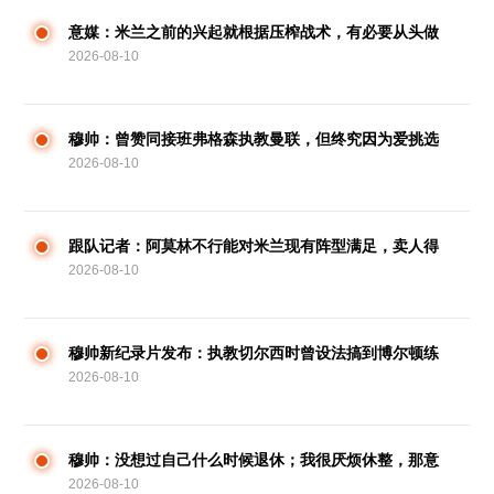
意媒：米兰之前的兴起就根据压榨战术，有必要从头做
2026-08-10
到这点
穆帅：曾赞同接班弗格森执教曼联，但终究因为爱挑选
2026-08-10
了切尔西
跟队记者：阿莫林不行能对米兰现有阵型满足，卖人得
2026-08-10
抓住
穆帅新纪录片发布：执教切尔西时曾设法搞到博尔顿练
2026-08-10
习录像
穆帅：没想过自己什么时候退休；我很厌烦休整，那意
2026-08-10
味着脆弱