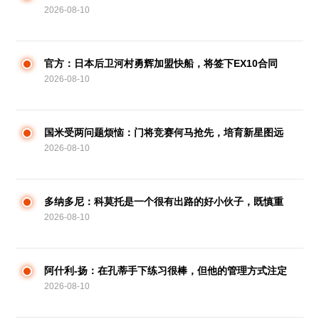
2026-08-10
官方：日本后卫河村勇辉加盟快船，将签下EX10合同
2026-08-10
国米受两问题烦恼：门将竞赛何马抢先，培育新星图远
2026-08-10
虑仍是近忧
多纳多尼：科莫托是一个很有出路的好小伙子，既慎重
2026-08-10
又聪明
阿什利-扬：在孔蒂手下练习很棒，但他的管理方式注定
2026-08-10
待不久