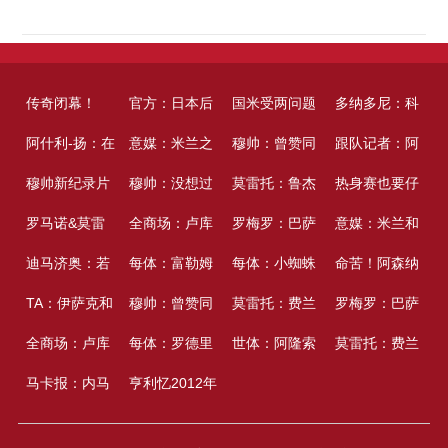
传奇闭幕！
官方：日本后
国米受两问题
多纳多尼：科
NBA名帅逝
阿什利-扬：在
卫河村勇辉加
意媒：米兰之
烦恼：门将竞
穆帅：曾赞同
莫托是一个很
跟队记者：阿
世！整个联盟
孔蒂手下练习
穆帅新纪录片
盟快船，将签
前的兴起就根
穆帅：没想过
赛何马抢先，
接班弗格森执
莫雷托：鲁杰
有出路的好小
莫林不行能对
热身赛也要仔
都在吊唁他
很棒，但他的
发布：执教切
罗马诺&莫雷
下EX10合同
据压榨战术，
自己什么时候
全商场：卢库
培育新星图远
教曼联，但终
里赞同加盟维
罗梅罗：巴萨
伙子，既慎重
米兰现有阵型
细！穆里尼奥
意媒：米兰和
管理方式注定
尔西时曾设法
托：米兰还没
迪马济奥：若
有必要从头做
退休；我很厌
米与尤文就转
每体：富勒姆
虑仍是近忧
究因为爱挑选
拉，沙龙之间
记者收到了马
每体：小蜘蛛
又聪明
满足，卖人得
又在补水期间
波尔图现在就
命苦！阿森纳
待不久
搞到博尔顿练
谈瓦赫迪；西
莫拉加盟罗
TA：伊萨克和
到这点
烦休整，那意
会达到开始共
有意福特，若
穆帅：曾赞同
了切尔西
也行将谈妥
竞球迷集体或
明日归队，巴
莫雷托：费兰
抓住
辅导弟子
希门尼斯打开
连续惨遭截
罗梅罗：巴萨
习录像
塞或许租借去
马，波尔图将
维尔茨的默契
全商场：卢库
味着脆弱
同；博洛尼亚
收到1000万欧
接班弗格森执
每体：罗德里
许施行人身攻
萨寄望他倒逼
期望周三之前
世体：阿隆索
的触摸没有推
胡，7大重磅引
记者收到了马
莫雷托：费兰
都灵
会开端寻求圣
度不断提高；
米与尤文就转
马卡报：内马
无意降价
报价巴萨或放
教曼联，但终
若加盟巴萨，
亨利忆2012年
击的要挟
马竞放人
敲定未来，巴
推进切尔西签
动
援全告吹，新
竞球迷集体或
期望周三之前
地亚哥
利物浦还会补
会达到开始共
尔合同完毕后
人
究因为爱挑选
德容、贝尔纳
足总杯战利兹
黎很快会正式
苏比门迪，枪
赛季远景堪忧
许施行人身攻
敲定未来，巴