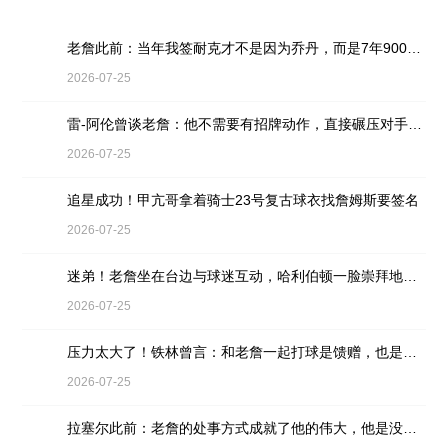
老詹此前：当年我签耐克才不是因为乔丹，而是7年9000万天价合同
2026-07-25
雷-阿伦曾谈老詹：他不需要有招牌动作，直接碾压对手就行
2026-07-25
追星成功！甲亢哥拿着骑士23号复古球衣找詹姆斯要签名
2026-07-25
迷弟！老詹坐在台边与球迷互动，哈利伯顿一脸崇拜地看着
2026-07-25
压力太大了！铁林曾言：和老詹一起打球是馈赠，也是困扰
2026-07-25
拉塞尔此前：老詹的处事方式成就了他的伟大，他是没有缺点的球员