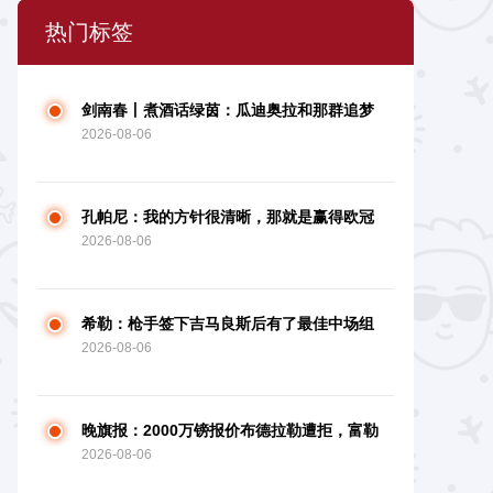
热门标签
剑南春丨煮酒话绿茵：瓜迪奥拉和那群追梦
2026-08-06
人的年代闭幕
孔帕尼：我的方针很清晰，那就是赢得欧冠
2026-08-06
冠军
希勒：枪手签下吉马良斯后有了最佳中场组
2026-08-06
合，我了解他的转会
晚旗报：2000万镑报价布德拉勒遭拒，富勒
2026-08-06
姆不太可能马上进步报价