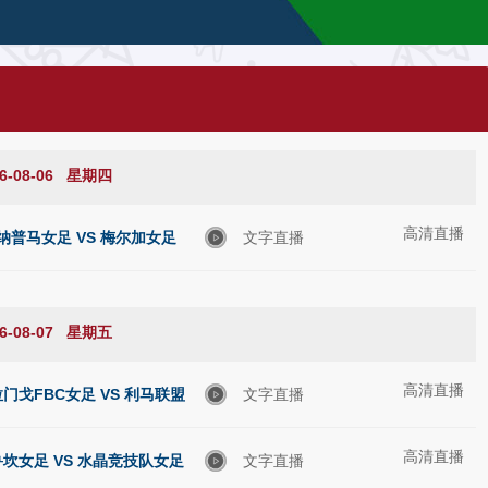
26-08-06 星期四
高清直播
纳普马女足 VS 梅尔加女足
文字直播
26-08-07 星期五
高清直播
门戈FBC女足 VS 利马联盟
文字直播
高清直播
女足
坎女足 VS 水晶竞技队女足
文字直播