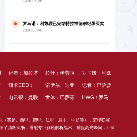
2026-08-06
赢得一项冠军就太好了
罗马诺：利兹联已完结特拉福德创纪录买卖
2026-08-06
正式过程
姆
记者：加拉塔
拉什：伊劳拉
罗马诺：利兹
莱
里
萨雷3500万
纽卡CEO：
需求沥胆披
诺伊尔、迪亚
联已完结特拉
记者：巴萨曾
特
议
仁
欧元报价莱
雅伊斯勒是摇
电讯报：曼联
肝，假如新赛
斯等人在尖沙
世体：巴萨等
福德创纪录买
6000万报价
HWG！罗马
会
奥，现已被米
滚巨星，他的
留传合同连累
季能赢得一项
咀到会见面
罗德里表态，
卖正式过程
罗德里，其时
诺：伊兰昆达
对决（英超、西甲、德甲、法甲、意甲、中超等），篮球联赛
改
曼
兰回绝
生计没有上限
转会，新政下
冠军就太好了
会，上百名球
只要他倾向加
球员与皇马达
加盟葡体，转
质，细节清晰流畅，搭配专业解说解析战术、捕捉高光瞬间，斗鱼
首
球员有必要争
迷参与
盟才仔细考虑
成协议
会费1800万