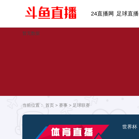
24直播网
足球直播
暂无数据
当前位置：
首页
>
赛事
>
足球联赛
世界杯