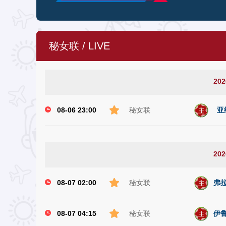
秘女联 / LIVE
20
08-06 23:00
秘女联
亚
20
08-07 02:00
秘女联
弗拉
08-07 04:15
秘女联
伊鲁