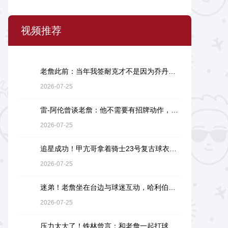
视频推荐
老詹此前：当年我签耐克才不是因为乔丹，而是7年9000万天价合同
2026-07-25
雷-阿伦曾谈老詹：他不需要有招牌动作，直接碾压对手就行
2026-07-25
追星成功！甲亢哥拿着骑士23号复古球衣找詹姆斯要签名
2026-07-25
迷弟！老詹坐在台边与球迷互动，哈利伯顿一脸崇拜地看着
2026-07-25
压力太大了！铁林曾言：和老詹一起打球是馈赠，也是困扰