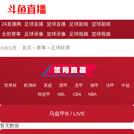
24直播网
足球直播
篮球直播
足球新闻
篮球新闻
全部赛事
足球录像
篮球录像
足球视频
篮球视频
首页
赛事
足球联赛
当前位置：
>
>
世界杯
欧洲杯
英超
西甲
意甲
德甲
法甲
中超
韩篮甲
NBL
CBA
NBA
乌兹甲B / LIVE
暂无数据