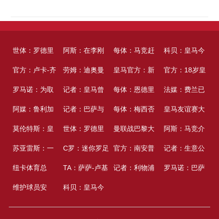
世体：罗德里
阿斯：在李刚
每体：马竞赶
科贝：皇马今
加盟巴萨后汤
官方：卢卡-齐
仁加盟后，马
劳姆：迪奥曼
紧运作弗拉霍
皇马官方：新
夏不再补中
官方：18岁皇
米-马克斯估计
达内加盟莱加
罗马诺：为取
竞乐意为了东
德转会皇马的
记者：皇马曾
维奇，但需求
援迪奥曼德已
每体：恩德里
场，穆帅让B席
马前锋马斯坦
法媒：费兰已
归队，曼城想
内斯，两边签
得更多进场时
阿媒：鲁利加
亚商场调整西
数字太夸大，
给罗德里开
记者：巴萨与
先整理归队球
完结加盟球队
克在皇马远景
每体：梅西否
主力踢中场
托诺租赁加盟
赞同与巴黎圣
皇马友谊赛大
培育他
约1+1年
刻，巴尔德吉
盟曼城，将与
莫伦特斯：皇
甲竞赛时刻
他是十分棒的
1500万欧税后
曼城就罗德里
世体：罗德里
员
前的体检
呈现转机，外
认了儿子蒂亚
曼联战巴黎大
佛罗伦萨，租
日耳曼商洽，
名单：维尼修
阿斯：马竞介
将脱离巴萨
多纳鲁马竞赛
马没想真去签
苏亚雷斯：一
小伙子
年薪，巴萨给
达协议，转会
加盟巴萨后汤
C罗：迷你罗足
租成实际选项
戈将参加拉玛
名单：B费、蒂
官方：南安普
期1年
争夺8月12日前
斯、B席在列
入费兰-托雷斯
记者：生意公
方位
罗德里，管理
切队员都能正
纽卡体育总
了同等条件
费5000万欧
米-马克斯估计
球路上最难的
TA：萨萨-卢基
西亚青训营的
勒曼斯在列，
顿前锋杰伊-罗
记者：利物浦
敲定
抢夺，但巴萨
司在推进恩德
罗马诺：巴萨
层有点在拿咱
常竞赛且情绪
监：不想卖吉
维护球员安
归队，曼城想
是那份求胜欲
奇卢基奇体检
科贝：皇马今
或许
库尼亚、拉门
宾逊租赁加盟
清晰表明，无
不急于卖人
里克租赁加盟
和曼城仍在就
们恶作剧
活跃，这是美
马良斯，但球
全，英足总禁
培育他
完结，将以900
夏不再补中
斯缺席
蒙扎
力付出巴黎对
英超球队，皇
罗德里进行谈