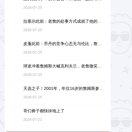
2026-07-25
拉塞尔此前：老詹的处事方式成就了他的伟大，他是没有缺点的球员
2026-07-25
皮蓬此前：乔丹的竞争心态无与伦比，詹姆斯和他没有可比性
2026-07-25
球迷冲着詹姆斯大喊克利夫兰，老詹微笑着小抿一口香槟
2026-07-25
天选之子！2001年，年仅16岁的詹姆斯参加阿迪达斯的训练营
2026-07-25
哥们裤子都快掉地上了
2026-07-21