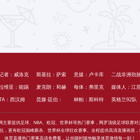
记者：威洛克
斯基拉：萨索
意媒：卢卡库
二战非洲劲
愿意在今夏脱
拉维亚：能踢
洛、都灵和帕
麦克朗：和赫
对加盟费内巴
每体：弗里克
尼日利亚女
媒体人：江
离纽卡，寻求
满90分钟让
TA：西汉姆
尔马均有意福
罗纳签约真的
昆滕·廷伯：
切持敞开情
想留下贝尔纳
林帕：斯科特
我国女篮热
买卖得到原
英格兰92队
安稳的进场时
我非常高兴
与热刺达协
蒂尼，球员合
很帅 我很高
巴萨是我年少
绪，那不勒斯
尔，他一向看
去阿森纳踢不
赛大名单出
山西腾出顶
球衣资助榜
官网主要提供足球、NBA、欧冠、世界杯等热门赛事，网罗顶级足球联赛
机
我们都对阿隆
议，以500万
同明夏到期
兴加盟这支球
时最神往的球
要价1200万
好这名球员能
上首发，曼联
名额进行下
耐克仅剩5
精彩对抗，更有欧冠巅峰厮杀、世界杯全球狂欢赛事。全程提供高清直播画
索非常认可
镑+200万起
队
队，梅西便是
欧
成为主力
和利物浦更有
步买卖
队，彪马领
体育直播热门赛事高清免费看，让你随时随地畅享体育激情每一刻！