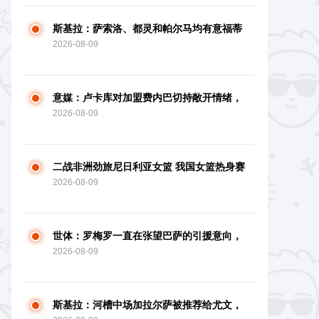
斯基拉：萨索洛、都灵和帕尔马均有意福蒂
2026-08-09
尼，球员合同明夏到期
意媒：卢卡库对加盟费内巴切持敞开情绪，
2026-08-09
那不勒斯要价1200万欧
二战非洲劲旅尼日利亚女篮 我国女篮热身赛
2026-08-09
大名单出炉
世体：罗梅罗一直在张望巴萨的引援意向，
2026-08-09
热刺为其标价约4000万欧
斯基拉：河槽中场加拉尔萨被推荐给尤文，