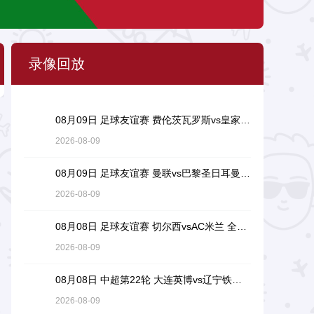
录像回放
08月09日 足球友谊赛 费伦茨瓦罗斯vs皇家马德里 全场录像回放
2026-08-09
08月09日 足球友谊赛 曼联vs巴黎圣日耳曼 全场录像回放
2026-08-09
08月08日 足球友谊赛 切尔西vsAC米兰 全场录像回放
2026-08-09
08月08日 中超第22轮 大连英博vs辽宁铁人 全场录像回放
2026-08-09