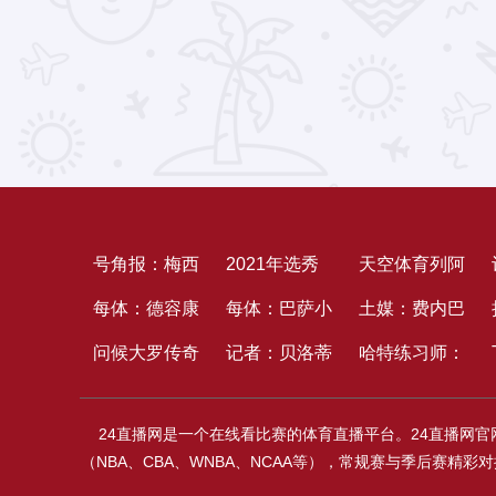
号角报：梅西
2021年选秀
天空体育列阿
清晨2点携妻
每体：德容康
球员生计三分
每体：巴萨小
森纳阵型深
土媒：费内巴
儿向父亲遗体
复不抱负但仍
问候大罗传奇
命中率榜：特
将法里尼亚斯
记者：贝洛蒂
度：中场9人
切600万欧报
哈特练习师：
离别，现场只
回绝手术，他
赛季！巴萨新
雷·墨菲榜首
将留队，进入
脱离卡利亚里
竞赛3个方
价卢卡库遭
上场时刻削减
24直播网是一个在线看比赛的体育直播平台。24直播网
要亲人和挚友
的问题引发巴
赛季第三球衣
格莱姆斯第七
一线队规划之
再次成为自在
位，中卫前锋
拒，已与球员
换来体能 哈
（NBA、CBA、WNBA、NCAA等），常规赛与季后赛
萨强烈不满
官方定妆照出
中
球员，正在寻
可加强
达成协议
特三分命中率