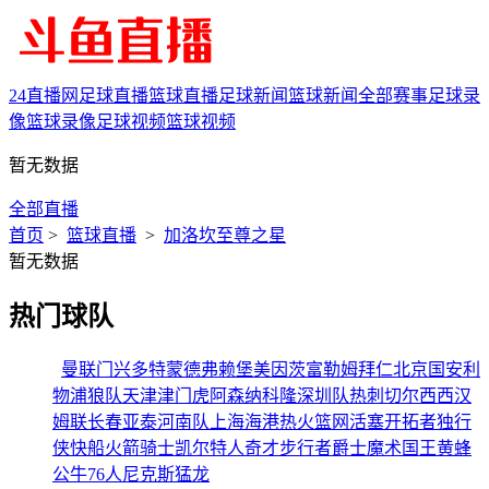
24直播网
足球直播
篮球直播
足球新闻
篮球新闻
全部赛事
足球录
像
篮球录像
足球视频
篮球视频
暂无数据
全部直播
首页
>
篮球直播
>
加洛坎至尊之星
暂无数据
热门球队
曼联
门兴
多特蒙德
弗赖堡
美因茨
富勒姆
拜仁
北京国安
利
物浦
狼队
天津津门虎
阿森纳
科隆
深圳队
热刺
切尔西
西汉
姆联
长春亚泰
河南队
上海海港
热火
篮网
活塞
开拓者
独行
侠
快船
火箭
骑士
凯尔特人
奇才
步行者
爵士
魔术
国王
黄蜂
公牛
76人
尼克斯
猛龙