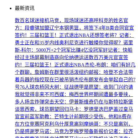
最新资讯
数百名球迷接机马竞，现场球迷还高呼科克的姓名
官
方：段睿骐加盟辽宁本钢男篮，将签下4年B类合同
官宣
签约！三届扣篮王！正式退出NBA
还想签老将？记者：
勇士正在和35岁内线奥利尼克进行触摸
你觉得呢？诺里
斯-科尔：5000万+2个冠军比赚4亿没冠军好
记者：快船
经过主场屏幕制造商向伦纳德运送数百万美元
官宣签
约！三届扣篮王！正式退出NBA
杰伦-布朗：咱们有好几
个群聊，詹姆斯在群里很活泼
纽约邮报：哈登不合法带
着兵器的指控现在已被吊销
杰伦布朗发布会举起自己的7
号76人球衣
桥冈大树：征战德甲是愿望；收到门兴约请
我就觉得非来不可
西媒：梅西世界杯期间遭最多要挟，
多人扬言炸弹突击
天空：伊普斯维奇仍在与斯特拉斯堡
谈恩西索，球员期望回归
马卡：罗德里选巴萨盖过皇马
官宣
前蓝军助教：芒特生计前期很少受伤，他和B费存
在方位竞赛
阿克利乌什厚意离别摩纳哥：不只是离别，
仍是感谢
罗马诺：马竞为罗梅罗预备新报价
记者：拉齐