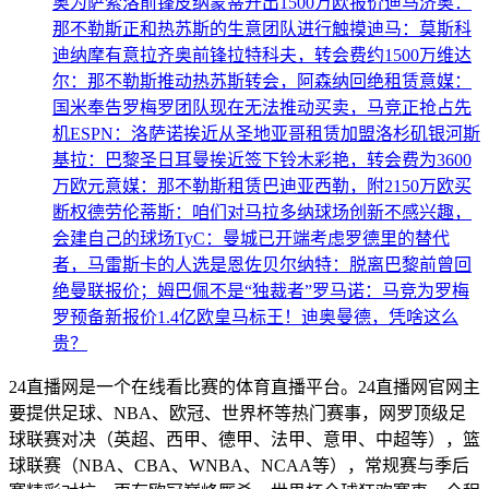
奥为萨索洛前锋皮纳蒙蒂开出1500万欧报价
迪马济奥：
那不勒斯正和热苏斯的生意团队进行触摸
迪马：莫斯科
迪纳摩有意拉齐奥前锋拉特科夫，转会费约1500万
维达
尔：那不勒斯推动热苏斯转会，阿森纳回绝租赁
意媒：
国米奉告罗梅罗团队现在无法推动买卖，马竞正抢占先
机
ESPN：洛萨诺挨近从圣地亚哥租赁加盟洛杉矶银河
斯
基拉：巴黎圣日耳曼挨近签下铃木彩艳，转会费为3600
万欧元
意媒：那不勒斯租赁巴迪亚西勒，附2150万欧买
断权
德劳伦蒂斯：咱们对马拉多纳球场创新不感兴趣，
会建自己的球场
TyC：曼城已开端考虑罗德里的替代
者，马雷斯卡的人选是恩佐
贝尔纳特：脱离巴黎前曾回
绝曼联报价；姆巴佩不是“独裁者”
罗马诺：马竞为罗梅
罗预备新报价
1.4亿欧皇马标王！迪奥曼德，凭啥这么
贵？
24直播网是一个在线看比赛的体育直播平台。24直播网官网主
要提供足球、NBA、欧冠、世界杯等热门赛事，网罗顶级足
球联赛对决（英超、西甲、德甲、法甲、意甲、中超等），篮
球联赛（NBA、CBA、WNBA、NCAA等），常规赛与季后