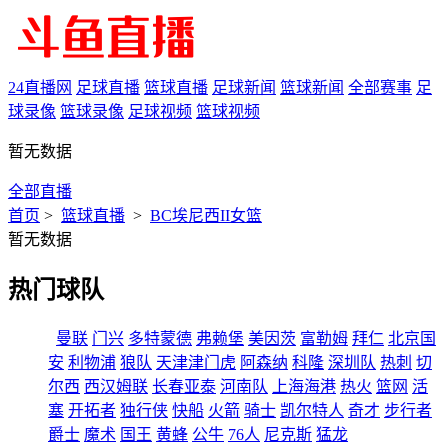
24直播网
足球直播
篮球直播
足球新闻
篮球新闻
全部赛事
足
球录像
篮球录像
足球视频
篮球视频
暂无数据
全部直播
首页
>
篮球直播
>
BC埃尼西II女篮
暂无数据
热门球队
曼联
门兴
多特蒙德
弗赖堡
美因茨
富勒姆
拜仁
北京国
安
利物浦
狼队
天津津门虎
阿森纳
科隆
深圳队
热刺
切
尔西
西汉姆联
长春亚泰
河南队
上海海港
热火
篮网
活
塞
开拓者
独行侠
快船
火箭
骑士
凯尔特人
奇才
步行者
爵士
魔术
国王
黄蜂
公牛
76人
尼克斯
猛龙