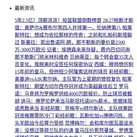
最新资讯
5年2.5亿！顶薪凉凉！投篮联盟倒数榜首
2K27抢断才能
值：奥萨尔&赛布尔等四人并排第一，伦纳德第八
帕莱
斯特拉：想成为佐拉那样的传奇；之前和扎帕科斯塔聊
过
斯基拉：若出售诺阿-朗，那不勒斯的要价是2500
万-3000万欧元
记者：埃德森未来存疑，费内巴切问询
那不勒斯门将米林科维奇
贝纳蒂亚：每个转会窗35次人
员变化，我脱离时没签任何保密协议
西媒：穆帅想仿制
15年前的皇马，但他短少阿隆索这样的球员
彩经前瞻：
奥基迪vsAIK索尔纳，主队誓为上星期的惨败复仇
帕莱
斯特拉：期望为切尔西夺冠并成为英超最佳后卫
罗马
诺：马竞将为罗梅罗供给4000万欧报价，防止球员被截
胡
迪马：佛罗伦萨承当马斯坦托诺60%薪水，依据体现
或悉数承当
彩经前瞻：奈梅亨vs特尔斯达，主队统筹欧
冠资格赛需防冷门
彩经前瞻：瓦勒伦加vs博德闪烁，领
头羊欧战今后膂力受损
范博梅尔：会和库尔图瓦面谈未
来；没想过等荷兰队的约请
皇马压价惹怒曼城，罗德里