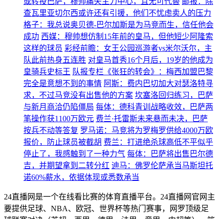
或转投巴萨，穆帅痛失主力中心，且无可代替
邮报：除
查瓦里亚切尔西或许还有引援，他们不忧虑卖人的压力
格子：我总说奥贝德-巴尔加斯是为马竞而生，信任他会
成功
西媒：穆帅想仿制15年前的皇马，但他短少阿隆索
这样的球员
彩经前瞻：女王公园巡游者vs米尔沃尔，主
队此前热身五连胜
对皇马首秀16个月后，19岁的他成为
皇骑兵史标王
队报专栏《张狂的转会》：梅西加盟巴黎
完全是意想不到的事情
阿斯：费内巴切加大对瑟洛特寻
求，不过马竞没有出售他的方案
坎塞洛回归练习，巴萨
与新月商洽仍陷僵局
每体：德科青训战略收效，巴萨两
笔操作获1100万欧元
费兰·托雷斯未来悬而未决，巴萨
按兵不动等答复
罗马诺：马竞将为罗梅罗供给4000万欧
报价，防止球员被截胡
费兰：打进绝杀球高低不平似乎
停止了，我感触到了一种力气
每体：巴萨将出售巴尔德
吉，并期望拿到二转分红
迪马：佛罗伦萨承当马斯坦托
诺60%薪水，依据体现或悉数承当
24直播网是一个在线看比赛的体育直播平台。24直播网官网主
要提供足球、NBA、欧冠、世界杯等热门赛事，网罗顶级足