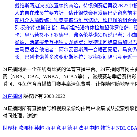
戴维斯两边决议放置续约商洽，待惯例赛后再议
2K27
人的自在球员首要方针，估计很快会有发展
巴萨留念前主
趁机介入
前教练：迪奥曼德与维尼修斯、姆巴佩的组合会
列-费尔南德斯
记者：马斯坦托诺将体检加盟佛罗伦萨，租至
卡：皇马若签不下罗德里，弗洛伦蒂诺须解说
记者：小蜘
蜘蛛，两笔买卖互相独立
龙赛罗：罗德里回绝皇马加盟巴
皇马更适合他
记者：阿尔瓦雷斯周一会晤西蒙尼，马竞仍
长，巴列卡诺曾多次变卦
斯基拉：罗梅罗间隔马竞更近一步
24直播网是一个在线看比赛的体育直播平台。24直播网官网
赛（NBA、CBA、WNBA、NCAA等），常规赛与季后
瞬间，斗鱼体育直播热门赛事高清免费看，让你随时随地畅享
24直播网
版权所有 2008-2022
24直播网所有直播信号和视频录像均由用户收集或从搜索引
时间处理，谢谢！
世界杯
欧洲杯
英超
西甲
意甲
德甲
法甲
中超
韩篮甲
NBL
CB