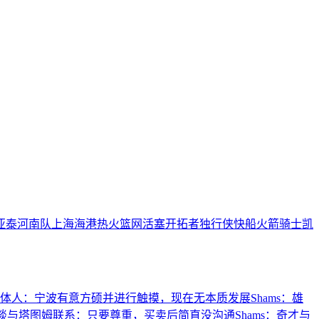
亚泰
河南队
上海海港
热火
篮网
活塞
开拓者
独行侠
快船
火箭
骑士
凯
体人：宁波有意方硕并进行触摸，现在无本质发展
Shams：雄
朗谈与塔图姆联系：只要尊重，买卖后简直没沟通
Shams：奇才与