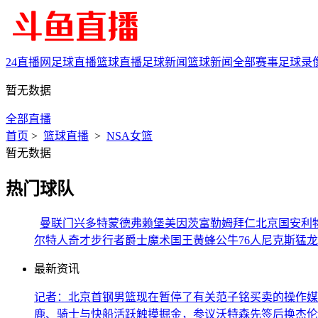
24直播网
足球直播
篮球直播
足球新闻
篮球新闻
全部赛事
足球录
暂无数据
全部直播
首页
>
篮球直播
>
NSA女篮
暂无数据
热门球队
曼联
门兴
多特蒙德
弗赖堡
美因茨
富勒姆
拜仁
北京国安
利
尔特人
奇才
步行者
爵士
魔术
国王
黄蜂
公牛
76人
尼克斯
猛龙
最新资讯
记者：北京首钢男篮现在暂停了有关范子铭买卖的操作
媒
鹿、骑士与快船活跃触摸掘金，参议沃特森先签后换
杰伦