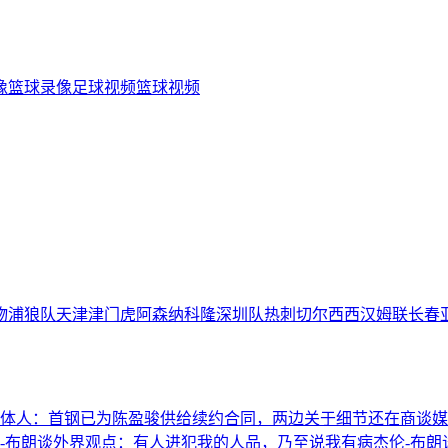
像
篮球录像
足球视频
篮球视频
物浦
狼队
天津津门虎
阿森纳
科隆
深圳队
热刺
切尔西
西汉姆联
长春
体人：首钢已为陈盈骏供给续约合同，两边关于细节还在商谈
媒
-布朗谈外界观点：有人进犯我的人品，乃至说我有病
杰伦-布