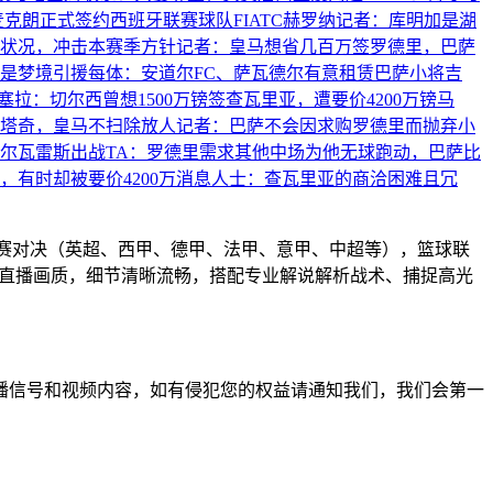
克朗正式签约西班牙联赛球队FIATC赫罗纳
记者：库明加是湖
状况，冲击本赛季方针
记者：皇马想省几百万签罗德里，巴萨
是梦境引援
每体：安道尔FC、萨瓦德尔有意租赁巴萨小将吉
塞拉：切尔西曾想1500万镑签查瓦里亚，遭要价4200万镑
马
塔奇，皇马不扫除放人
记者：巴萨不会因求购罗德里而抛弃小
尔瓦雷斯出战
TA：罗德里需求其他中场为他无球跑动，巴萨比
，有时却被要价4200万
消息人士：查瓦里亚的商洽困难且冗
联赛对决（英超、西甲、德甲、法甲、意甲、中超等），篮球联
高清直播画质，细节清晰流畅，搭配专业解说解析战术、捕捉高光
播信号和视频内容，如有侵犯您的权益请通知我们，我们会第一