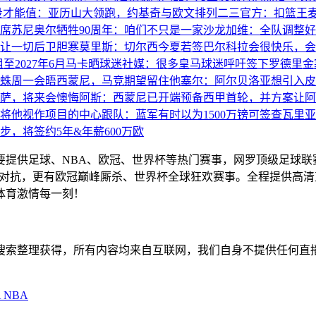
中投才能值：亚历山大领跑，约基奇与欧文排列二三
官方：扣篮王麦
席苏尼奥尔牺牲90周年：咱们不只是一家沙龙
加维：全队调整好
让一切后卫胆寒
莫里斯：切尔西今夏若签巴尔科拉会很快乐，会
2027年6月
马卡晒球迷社媒：很多皇马球迷呼吁签下罗德里
金
蛛周一会晤西蒙尼，马竞期望留住他
塞尔：阿尔贝洛亚想引入皮
萨，将来会懊悔
阿斯：西蒙尼已开端预备西甲首轮，并方案让阿
将他视作项目的中心
跟队：蓝军有时以为1500万镑可签查瓦里亚
，将签约5年&年薪600万欧
主要提供足球、NBA、欧冠、世界杯等热门赛事，网罗顶级足球
赛精彩对抗，更有欧冠巅峰厮杀、世界杯全球狂欢赛事。全程提供
体育激情每一刻！
擎搜索整理获得，所有内容均来自互联网，我们自身不提供任何直
A
NBA