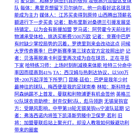
可
麦克朗：和赫罗纳签约真的很帅 我很高兴加盟这支球
队
每体：弗里克想留下贝尔纳尔，他一向看好这名球员
能成为主力
媒体人：江苏买卖得到原帅 山西腾出顶薪名
额进行下一步买卖
记者：勒布里斯对桑德兰引援发展坚
持镇定，以为会有新援加盟
罗马诺：阿劳霍今天前往利
物浦承受体检，挑选买断费5500万欧
记者：竞赛中巴萨
有时缺少掌控局势的沉着，罗德里到来会改动这点
问候
大罗传奇赛季！巴萨新赛季第三球衣官方定妆照出炉
记
者：贝洛蒂脱离卡利亚里再次成为自在球员，正在寻觅
下家
哈特练习师：上场时刻削减换来体能 哈特三分命中
率因而提高到41%
TA：西汉姆与热刺达协议，以500万
镑+200万起浮签下所罗门
昆滕·廷伯：巴萨是我年少时
最神往的球队，梅西便是我的足球崇奉
林帕：斯科特去
阿森纳踢不上首发，曼联和利物浦更有机会签他
英格兰
92队球衣资助榜：耐克仅剩5队，彪马领跑
无锡吴钩官
方：受飓风影响，中甲第18轮无锡吴钩vs宁波队延期
记
者：弗洛西诺内将签下凯泽斯劳滕中卫保罗·若利
旧
将：加盟曼联后站上聚光灯，却没人教我如何躲避功利
带来的圈套