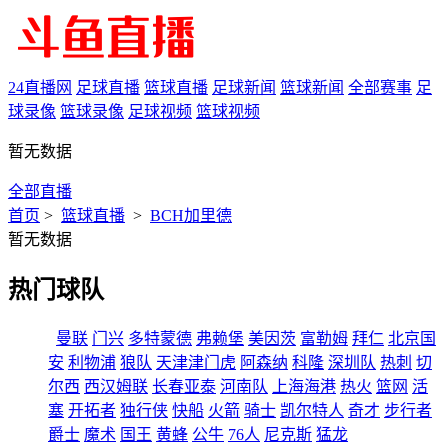
24直播网
足球直播
篮球直播
足球新闻
篮球新闻
全部赛事
足
球录像
篮球录像
足球视频
篮球视频
暂无数据
全部直播
首页
>
篮球直播
>
BCH加里德
暂无数据
热门球队
曼联
门兴
多特蒙德
弗赖堡
美因茨
富勒姆
拜仁
北京国
安
利物浦
狼队
天津津门虎
阿森纳
科隆
深圳队
热刺
切
尔西
西汉姆联
长春亚泰
河南队
上海海港
热火
篮网
活
塞
开拓者
独行侠
快船
火箭
骑士
凯尔特人
奇才
步行者
爵士
魔术
国王
黄蜂
公牛
76人
尼克斯
猛龙