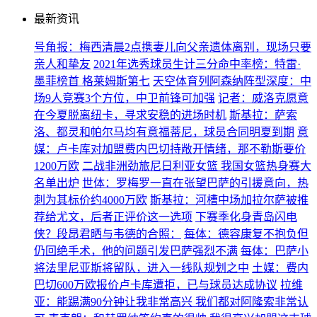
最新资讯
号角报：梅西清晨2点携妻儿向父亲遗体离别，现场只要
亲人和挚友
2021年选秀球员生计三分命中率榜：特雷·
墨菲榜首 格莱姆斯第七
天空体育列阿森纳阵型深度：中
场9人竞赛3个方位，中卫前锋可加强
记者：威洛克愿意
在今夏脱离纽卡，寻求安稳的进场时机
斯基拉：萨索
洛、都灵和帕尔马均有意福蒂尼，球员合同明夏到期
意
媒：卢卡库对加盟费内巴切持敞开情绪，那不勒斯要价
1200万欧
二战非洲劲旅尼日利亚女篮 我国女篮热身赛大
名单出炉
世体：罗梅罗一直在张望巴萨的引援意向，热
刺为其标价约4000万欧
斯基拉：河槽中场加拉尔萨被推
荐给尤文，后者正评价这一选项
下赛季化身青岛闪电
侠？段昂君晒与韦德的合照：
每体：德容康复不抱负但
仍回绝手术，他的问题引发巴萨强烈不满
每体：巴萨小
将法里尼亚斯将留队，进入一线队规划之中
土媒：费内
巴切600万欧报价卢卡库遭拒，已与球员达成协议
拉维
亚：能踢满90分钟让我非常高兴 我们都对阿隆索非常认