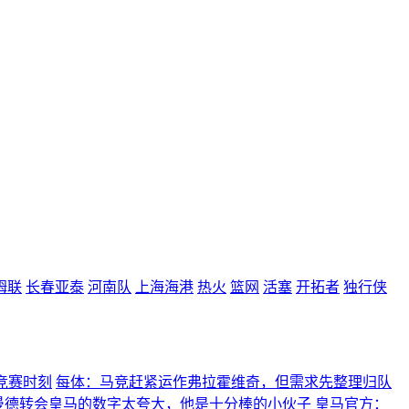
姆联
长春亚泰
河南队
上海海港
热火
篮网
活塞
开拓者
独行侠
竞赛时刻
每体：马竞赶紧运作弗拉霍维奇，但需求先整理归队
曼德转会皇马的数字太夸大，他是十分棒的小伙子
皇马官方：