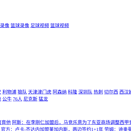
录像
篮球录像
足球视频
篮球视频
安
利物浦
狼队
天津津门虎
阿森纳
科隆
深圳队
热刺
切尔西
西汉
蜂
公牛
76人
尼克斯
猛龙
培育他
阿斯：在李刚仁加盟后，马竞乐意为了东亚商场调整西甲
官方：卢卡-齐达内加盟莱加内斯，两边签约1+1年
劳姆：迪奥