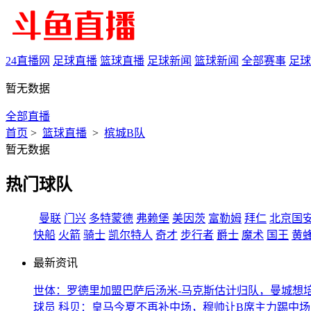
24直播网
足球直播
篮球直播
足球新闻
篮球新闻
全部赛事
足球
暂无数据
全部直播
首页
>
篮球直播
>
槟城B队
暂无数据
热门球队
曼联
门兴
多特蒙德
弗赖堡
美因茨
富勒姆
拜仁
北京国
快船
火箭
骑士
凯尔特人
奇才
步行者
爵士
魔术
国王
黄
最新资讯
世体：罗德里加盟巴萨后汤米-马克斯估计归队，曼城想
球员
科贝：皇马今夏不再补中场，穆帅让B席主力踢中场