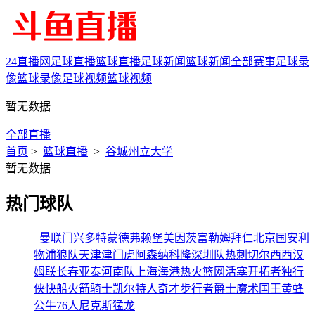
24直播网
足球直播
篮球直播
足球新闻
篮球新闻
全部赛事
足球录
像
篮球录像
足球视频
篮球视频
暂无数据
全部直播
首页
>
篮球直播
>
谷城州立大学
暂无数据
热门球队
曼联
门兴
多特蒙德
弗赖堡
美因茨
富勒姆
拜仁
北京国安
利
物浦
狼队
天津津门虎
阿森纳
科隆
深圳队
热刺
切尔西
西汉
姆联
长春亚泰
河南队
上海海港
热火
篮网
活塞
开拓者
独行
侠
快船
火箭
骑士
凯尔特人
奇才
步行者
爵士
魔术
国王
黄蜂
公牛
76人
尼克斯
猛龙