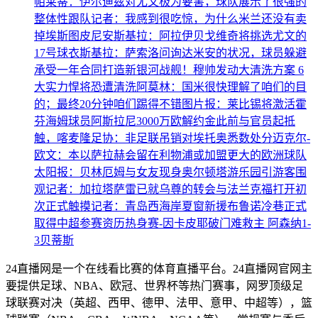
帕莱蒂：伊尔迪兹对尤文极为要害，球队展示了很强的
整体性
跟队记者：我感到很吃惊，为什么米兰还没有卖
掉埃斯图皮尼安
斯基拉：阿拉伊贝戈维奇将挑选尤文的
17号球衣
斯基拉：萨索洛问询达米安的状况，球员躲避
承受一年合同
打造新银河战舰！穆帅发动大清洗方案 6
大实力悍将恐遭清洗
阿莫林：国米很快理解了咱们的目
的；最终20分钟咱们踢得不错
图片报：莱比锡将激活霍
芬海姆球员阿斯拉尼3000万欧解约金
此前与官员起抵
触，喀麦隆足协：非足联吊销对埃托奥悉数处分
迈克尔-
欧文：本以萨拉赫会留在利物浦或加盟更大的欧洲球队
太阳报：贝林厄姆与女友现身奥尔顿塔游乐园引游客围
观
记者：加拉塔萨雷已就乌尊的转会与法兰克福打开初
次正式触摸
记者：青岛西海岸夏窗新援布鲁诺冷巷正式
取得中超参赛资历
热身赛-因卡皮耶破门难救主 阿森纳1-
3贝蒂斯
24直播网是一个在线看比赛的体育直播平台。24直播网官网主
要提供足球、NBA、欧冠、世界杯等热门赛事，网罗顶级足
球联赛对决（英超、西甲、德甲、法甲、意甲、中超等），篮