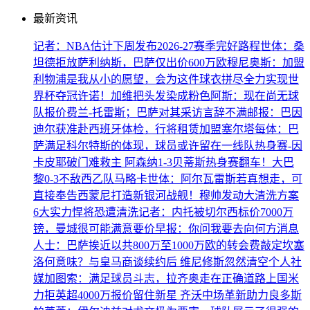
最新资讯
记者：NBA估计下周发布2026-27赛季完好路程
世体：桑
坦德拒放萨利纳斯，巴萨仅出价600万欧
穆尼奥斯：加盟
利物浦是我从小的愿望，会为这件球衣拼尽全力
实现世
界杯夺冠许诺！加维把头发染成粉色
阿斯：现在尚无球
队报价费兰-托雷斯；巴萨对其采访言辞不满
邮报：巴因
迪尔获准赴西班牙体检，行将租赁加盟塞尔塔
每体：巴
萨满足科尔特斯的体现，球员或许留在一线队
热身赛-因
卡皮耶破门难救主 阿森纳1-3贝蒂斯
热身赛翻车！大巴
黎0-3不敌西乙队马略卡
世体：阿尔瓦雷斯若真想走，可
直接奉告西蒙尼
打造新银河战舰！穆帅发动大清洗方案
6大实力悍将恐遭清洗
记者：内托被切尔西标价7000万
镑，曼城很可能满意要价
早报：你问我要去向何方
消息
人士：巴萨挨近以共800万至1000万欧的转会费敲定坎塞
洛
何意味？与皇马商谈续约后 维尼修斯忽然清空个人社
媒
加图索：满足球员斗志，拉齐奥走在正确道路上
国米
力拒英超4000万报价留住新星 齐沃中场革新助力良多
斯