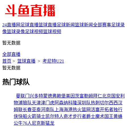
24直播网
足球直播
篮球直播
足球新闻
篮球新闻
全部赛事
足球录
像
篮球录像
足球视频
篮球视频
暂无数据
全部直播
首页
>
篮球直播
>
考尼特U21
暂无数据
热门球队
曼联
门兴
多特蒙德
弗赖堡
美因茨
富勒姆
拜仁
北京国安
利
物浦
狼队
天津津门虎
阿森纳
科隆
深圳队
热刺
切尔西
西汉
姆联
长春亚泰
河南队
上海海港
热火
篮网
活塞
开拓者
独行
侠
快船
火箭
骑士
凯尔特人
奇才
步行者
爵士
魔术
国王
黄蜂
公牛
76人
尼克斯
猛龙