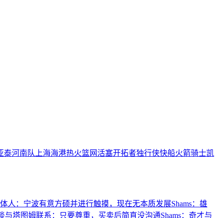
亚泰
河南队
上海海港
热火
篮网
活塞
开拓者
独行侠
快船
火箭
骑士
凯
体人：宁波有意方硕并进行触摸，现在无本质发展
Shams：雄
朗谈与塔图姆联系：只要尊重，买卖后简直没沟通
Shams：奇才与