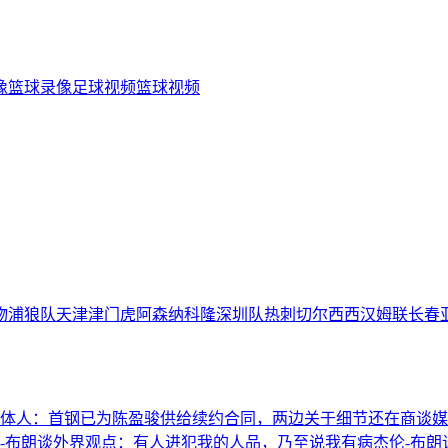
像
篮球录像
足球视频
篮球视频
物浦
狼队
天津津门虎
阿森纳
科隆
深圳队
热刺
切尔西
西汉姆联
长春
体人：首钢已为陈盈骏供给续约合同，两边关于细节还在商谈
媒
-布朗谈外界观点：有人进犯我的人品，乃至说我有病
杰伦-布