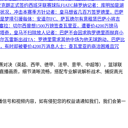
克朗正式签约西班牙联赛球队FIATC赫罗纳
记者：库明加是湖
状况，冲击本赛季方针
记者：皇马想省几百万签罗德里，巴萨
是梦境引援
每体：安道尔FC、萨瓦德尔有意租赁巴萨小将吉
塞拉：切尔西曾想1500万镑签查瓦里亚，遭要价4200万镑
马
塔奇，皇马不扫除放人
记者：巴萨不会因求购罗德里而抛弃小
尔瓦雷斯出战
TA：罗德里需求其他中场为他无球跑动，巴萨比
，有时却被要价4200万
消息人士：查瓦里亚的商洽困难且冗
联赛对决（英超、西甲、德甲、法甲、意甲、中超等），篮球联
高清直播画质，细节清晰流畅，搭配专业解说解析战术、捕捉高光
播信号和视频内容，如有侵犯您的权益请通知我们，我们会第一