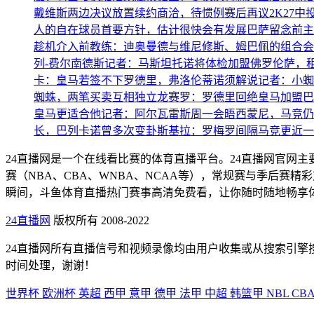
戴维斯两边决议放置续约商洽，待惯例赛后再议
2K27
人的自在球员首要方针，估计很快会有发展
巴萨留念前主
趁机介入
前教练：迪奥曼德与维尼修斯、姆巴佩的组合会
列-费尔南德斯
记者：马斯坦托诺将体检加盟佛罗伦萨，租至
卡：皇马若签不下罗德里，弗洛伦蒂诺须解说
记者：小蜘
蜘蛛，两笔买卖互相独立
龙赛罗：罗德里回绝皇马加盟巴
皇马更适合他
记者：阿尔瓦雷斯周一会晤西蒙尼，马竞仍
长，巴列卡诺曾多次变卦
斯基拉：罗梅罗间隔马竞更近一步
24直播网是一个在线看比赛的体育直播平台。24直播网官网
赛（NBA、CBA、WNBA、NCAA等），常规赛与季后
瞬间，斗鱼体育直播热门赛事高清免费看，让你随时随地畅享
24直播网
版权所有 2008-2022
24直播网所有直播信号和视频录像均由用户收集或从搜索引
时间处理，谢谢！
世界杯
欧洲杯
英超
西甲
意甲
德甲
法甲
中超
韩篮甲
NBL
CB