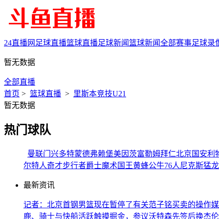
24直播网
足球直播
篮球直播
足球新闻
篮球新闻
全部赛事
足球录
暂无数据
全部直播
首页
>
篮球直播
>
里斯本竞技U21
暂无数据
热门球队
曼联
门兴
多特蒙德
弗赖堡
美因茨
富勒姆
拜仁
北京国安
利
尔特人
奇才
步行者
爵士
魔术
国王
黄蜂
公牛
76人
尼克斯
猛龙
最新资讯
记者：北京首钢男篮现在暂停了有关范子铭买卖的操作
媒
鹿、骑士与快船活跃触摸掘金，参议沃特森先签后换
杰伦