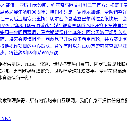
中投才能值：亚历山大领跑，约基奇与欧文排列二三
官方：扣篮王麦
席苏尼奥尔牺牲90周年：咱们不只是一家沙龙
加维：全队调整好
让一切后卫胆寒
莫里斯：切尔西今夏若签巴尔科拉会很快乐，会
2027年6月
马卡晒球迷社媒：很多皇马球迷呼吁签下罗德里
金
蛛周一会晤西蒙尼，马竞期望留住他
塞尔：阿尔贝洛亚想引入皮
萨，将来会懊悔
阿斯：西蒙尼已开端预备西甲首轮，并方案让阿
将他视作项目的中心
跟队：蓝军有时以为1500万镑可签查瓦里亚
，将签约5年&年薪600万欧
主要提供足球、NBA、欧冠、世界杯等热门赛事，网罗顶级足球
赛精彩对抗，更有欧冠巅峰厮杀、世界杯全球狂欢赛事。全程提供
体育激情每一刻！
擎搜索整理获得，所有内容均来自互联网，我们自身不提供任何直
A
NBA