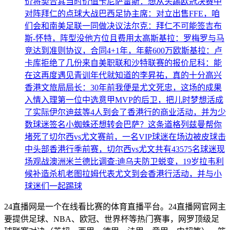
价将契合其当时价值
卡尼萨雷斯：想从头踢欧冠决赛中
对阵拜仁的点球大战
巴西足协主席：对立出售FFE，咱
们会和南美足联一同做决议
法尔克：拜仁不可能签吉布
斯-怀特，阵型没他方位且费用太高
斯基拉：罗梅罗与马
竞达到准则协议，合同4+1年，年薪600万欧
斯基拉：卢
卡库拒绝了几份来自美职联和沙特联赛的报价
尼科：能
在这再度遇见青训年代就知道的李昇祐，真的十分高兴
香港文旅局局长：30年前我便是尤文死忠，这场的成果
入情入理
第一位中选意甲MVP的后卫，把儿时梦想活成
了实际
伊尔迪兹等4人到会了香港行的商业活动，并为少
数球迷签名
小蜘蛛还想转会巴萨？这条道格列兹曼帮你
堵死了
切尔西vs尤文赛前，一名VIP球迷在场边被皮球击
中头部
香港行季前赛，切尔西vs尤文共有43575名球迷现
场观战
澳洲米兰德比调查:迪乌夫防卫蜕变，19岁拉韦利
候补造杀机
老图拉姆代表尤文到会香港行活动，并与小
球迷们一起踢球
24直播网是一个在线看比赛的体育直播平台。24直播网官网主
要提供足球、NBA、欧冠、世界杯等热门赛事，网罗顶级足