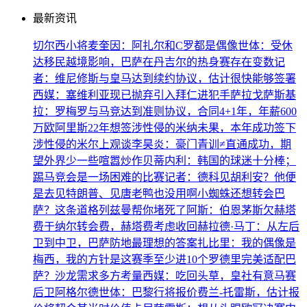
最新资讯
切尔西小将麦奎因：阿扎尔和C罗都是偶像
世体：受休
达移民越境影响，巴萨在丹吉尔的热身赛存在变数
记
者：维尼修斯与皇马达到续约协议，估计很快能够签署
西媒：塞维利亚现已抛弃引入拜仁进犯手萨拉戈萨
斯基
拉：罗梅罗与马竞达到准则协议，合同4+1年，年薪600
万欧
阿里斯22年想签涉性侵的米纳未果，本年成功签下
涉性侵的米尔
上观谈李昊炎：豪门青训≠直通成功，期
望外界少一些喧嚣炒作
贝蒂内利：韩国的球迷十分棒；
踢马竞会是一场困难的比赛
记者：德科见胡利安？他便
是去见特朗普、见唐老鸭也没用啊
小蜘蛛还想转会巴
萨？这条道格列兹曼帮你堵死了
阿斯：伯恩茅斯欠赫塔
费于纳尔转会费，赫塔费考虑收回
​赫拉德·马丁：从左后
卫到中卫，巴萨防地最理想的答案
扎比里：我的偶像是
梅西，我的方针是这赛季至少进10个
罗德里完美适配巴
萨？沙龙需求多方考量
西媒：吃回头草，皇社有意马赛
后卫阿格尔德
世体：巴黎行将报价费兰-托雷斯，估计报