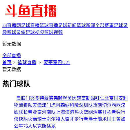
24直播网
足球直播
篮球直播
足球新闻
篮球新闻
全部赛事
足球录
像
篮球录像
足球视频
篮球视频
暂无数据
全部直播
首页
>
篮球直播
>
蒙蒂霍巴U21
暂无数据
热门球队
曼联
门兴
多特蒙德
弗赖堡
美因茨
富勒姆
拜仁
北京国安
利
物浦
狼队
天津津门虎
阿森纳
科隆
深圳队
热刺
切尔西
西汉
姆联
长春亚泰
河南队
上海海港
热火
篮网
活塞
开拓者
独行
侠
快船
火箭
骑士
凯尔特人
奇才
步行者
爵士
魔术
国王
黄蜂
公牛
76人
尼克斯
猛龙