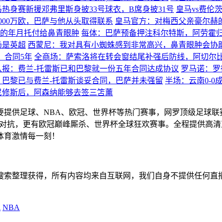
马热身赛新援邓弗里斯身披33号球衣，B席身披31号
皇马vs费伦
000万欧，巴萨与他从头取得联系
皇马官方：对梅西父亲豪尔赫
的年月托付给鼻青眼肿
每体：巴萨预备押注科尔特斯，阿劳霍
仍是英超
西蒙尼：我对具有小蜘蛛感到非常高兴，鼻青眼肿会协
，合同5年
全商场：萨索洛将在转会窗结尾补强后防线，阿切尔
队报：费兰-托雷斯已和巴黎就一份五年合同达成协议
罗马诺：罗
：巴黎已与费兰-托雷斯谈妥合同，巴萨并未强留
半场：云南0-
尼修斯后，阿森纳能够去签三笘薰
主要提供足球、NBA、欧冠、世界杯等热门赛事，网罗顶级足球
赛精彩对抗，更有欧冠巅峰厮杀、世界杯全球狂欢赛事。全程提供
体育激情每一刻！
擎搜索整理获得，所有内容均来自互联网，我们自身不提供任何直
A
NBA