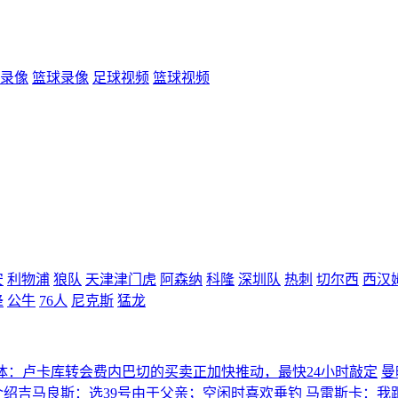
录像
篮球录像
足球视频
篮球视频
安
利物浦
狼队
天津津门虎
阿森纳
科隆
深圳队
热刺
切尔西
西汉
蜂
公牛
76人
尼克斯
猛龙
体：卢卡库转会费内巴切的买卖正加快推动，最快24小时敲定
曼
介绍吉马良斯：选39号由于父亲；空闲时喜欢垂钓
马雷斯卡：我