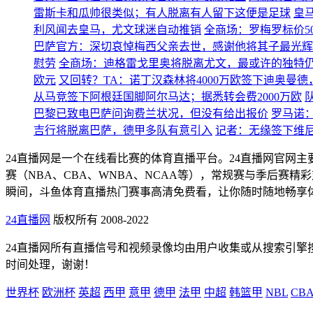
雷斯卡和瓜帅很类似；有人脱离有人留下这便是足球
皇
利风闻去皇马，尤文球迷自动推销
全商场：罗梅罗标价5
巴萨官方：深切哀悼梅西父亲去世，感谢他将其子最光辉
慰劳
全商场：迪格雷戈里奥将脱离尤文，最或许的独特
欧元
又回转？TA：诺丁汉森林将4000万欧签下迪奥曼德
从马竞签下阿根廷国脚阿尔马达；据悉转会费2000万欧
巴黎已致电巴萨问询费兰状况，但没有给出报价
罗马诺
吉行将脱离巴萨，德甲多队有意引入
记者：无缘签下维
24直播网是一个在线看比赛的体育直播平台。24直播网官网
赛（NBA、CBA、WNBA、NCAA等），常规赛与季后
瞬间，斗鱼体育直播热门赛事高清免费看，让你随时随地畅享
24直播网
版权所有 2008-2022
24直播网所有直播信号和视频录像均由用户收集或从搜索引
时间处理，谢谢！
世界杯
欧洲杯
英超
西甲
意甲
德甲
法甲
中超
韩篮甲
NBL
CB