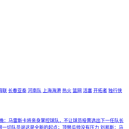
姆联
长春亚泰
河南队
上海海港
热火
篮网
活塞
开拓者
独行侠
晚：马雷斯卡将亲身掌控球队，不让球员投票选出下一任队长
跟一切队员说这是全新的起点；顶替瓜帅没有压力
刘易斯：马