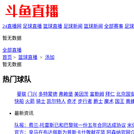
24直播网
足球直播
篮球直播
足球新闻
篮球新闻
全部赛事
足球
暂无数据
全部直播
首页
>
篮球直播
>
汤加
暂无数据
热门球队
曼联
门兴
多特蒙德
弗赖堡
美因茨
富勒姆
拜仁
北京国
快船
火箭
骑士
凯尔特人
奇才
步行者
爵士
魔术
国王
黄
最新资讯
队报：费兰-托雷斯已和巴黎就一份五年合同达成协议
米
官方：皇马在布达佩斯为普斯卡什敬献花篮
阿森纳官网