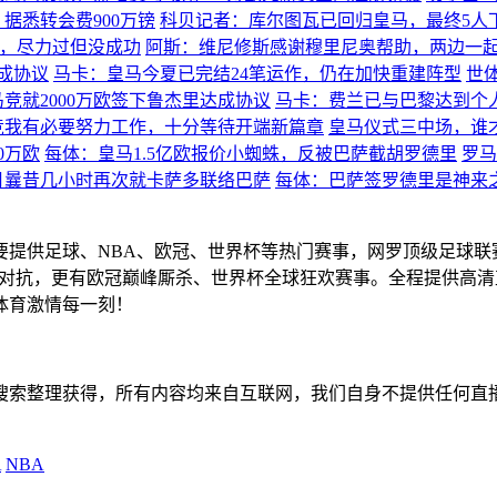
据悉转会费900万镑
科贝记者：库尔图瓦已回归皇马，最终5人
席，尽力过但没成功
阿斯：维尼修斯感谢穆里尼奥帮助，两边一
成协议
马卡：皇马今夏已完结24笔运作，仍在加快重建阵型
世
竞就2000万欧签下鲁杰里达成协议
马卡：费兰已与巴黎达到个
竞我有必要努力工作，十分等待开端新篇章
皇马仪式三中场，谁
0万欧
每体：皇马1.5亿欧报价小蜘蛛，反被巴萨截胡罗德里
罗马
月曩昔几小时再次就卡萨多联络巴萨
每体：巴萨签罗德里是神来
主要提供足球、NBA、欧冠、世界杯等热门赛事，网罗顶级足球
赛精彩对抗，更有欧冠巅峰厮杀、世界杯全球狂欢赛事。全程提供
体育激情每一刻！
擎搜索整理获得，所有内容均来自互联网，我们自身不提供任何直
A
NBA