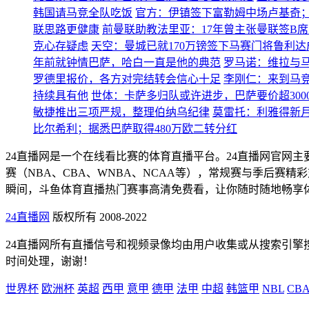
韩国请马竞全队吃饭
官方：伊镇签下富勒姆中场卢基奇；
联思路更健康
前曼联助教法里亚：17年曾主张曼联签B
克心存疑虑
天空：曼城已就170万镑签下马赛门将鲁利达
年前就钟情巴萨，哈白一直是他的典范
罗马诺：维拉与马
罗德里报价，各方对完结转会信心十足
李刚仁：来到马
持续具有他
世体：卡萨多归队或许进步，巴萨要价超300
敏捷推出三项严规，整理伯纳乌纪律
莫雷托：利雅得新
比尔希利；据悉巴萨取得480万欧二转分红
24直播网是一个在线看比赛的体育直播平台。24直播网官网
赛（NBA、CBA、WNBA、NCAA等），常规赛与季后
瞬间，斗鱼体育直播热门赛事高清免费看，让你随时随地畅享
24直播网
版权所有 2008-2022
24直播网所有直播信号和视频录像均由用户收集或从搜索引
时间处理，谢谢！
世界杯
欧洲杯
英超
西甲
意甲
德甲
法甲
中超
韩篮甲
NBL
CB