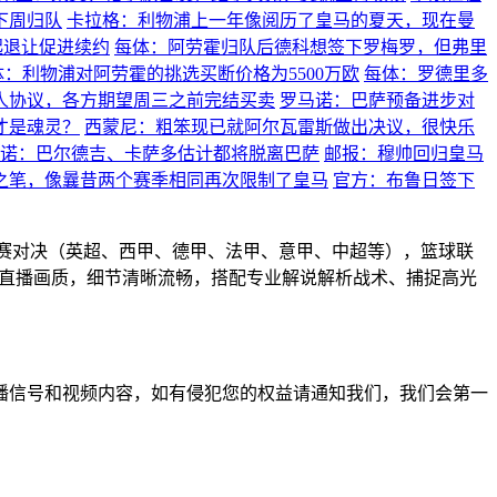
下周归队
卡拉格：利物浦上一年像阅历了皇马的夏天，现在曼
起退让促进续约
每体：阿劳霍归队后德科想签下罗梅罗，但弗里
体：利物浦对阿劳霍的挑选买断价格为5500万欧
每体：罗德里多
人协议，各方期望周三之前完结买卖
罗马诺：巴萨预备进步对
才是魂灵？
西蒙尼：粗笨现已就阿尔瓦雷斯做出决议，很快乐
诺：巴尔德吉、卡萨多估计都将脱离巴萨
邮报：穆帅回归皇马
之笔，像曩昔两个赛季相同再次限制了皇马
官方：布鲁日签下
联赛对决（英超、西甲、德甲、法甲、意甲、中超等），篮球联
高清直播画质，细节清晰流畅，搭配专业解说解析战术、捕捉高光
播信号和视频内容，如有侵犯您的权益请通知我们，我们会第一