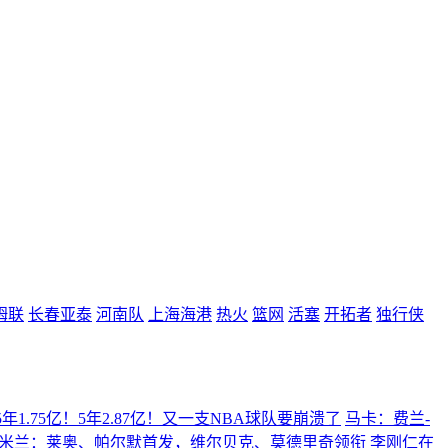
姆联
长春亚泰
河南队
上海海港
热火
篮网
活塞
开拓者
独行侠
5年1.75亿！5年2.87亿！又一支NBA球队要崩溃了
马卡：费兰-
s米兰：莱奥、帕尔默首发，维尔贝克、莫德里奇领衔
李刚仁在