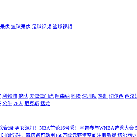
录像
篮球录像
足球视频
篮球视频
安
利物浦
狼队
天津津门虎
阿森纳
科隆
深圳队
热刺
切尔西
西汉
蜂
公牛
76人
尼克斯
猛龙
薪资纪录
男女混打！NBA首轮16号秀！宣告参与WNBA选秀大会
时间伤缺，赫塔费可动用160万欧元薪资空间注册新援
切尔西v