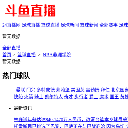
24直播网
足球直播
篮球直播
足球新闻
篮球新闻
全部赛事
足球
暂无数据
全部直播
首页
>
篮球直播
>
NBA非洲学院
暂无数据
热门球队
曼联
门兴
多特蒙德
弗赖堡
美因茨
富勒姆
拜仁
北京国
快船
火箭
骑士
凯尔特人
奇才
步行者
爵士
魔术
国王
黄
最新资讯
林庭谦年薪估达840-1470万人民币，改写台篮本乡球员
托雷斯现已挑选了巴黎，巴萨正在与巴黎商洽
因为乌切长