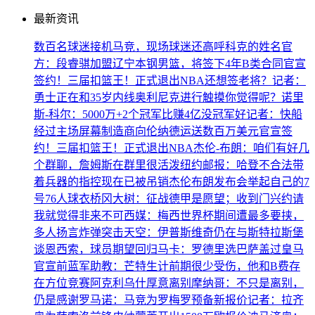
最新资讯
数百名球迷接机马竞，现场球迷还高呼科克的姓名
官
方：段睿骐加盟辽宁本钢男篮，将签下4年B类合同
官宣
签约！三届扣篮王！正式退出NBA
还想签老将？记者：
勇士正在和35岁内线奥利尼克进行触摸
你觉得呢？诺里
斯-科尔：5000万+2个冠军比赚4亿没冠军好
记者：快船
经过主场屏幕制造商向伦纳德运送数百万美元
官宣签
约！三届扣篮王！正式退出NBA
杰伦-布朗：咱们有好几
个群聊，詹姆斯在群里很活泼
纽约邮报：哈登不合法带
着兵器的指控现在已被吊销
杰伦布朗发布会举起自己的7
号76人球衣
桥冈大树：征战德甲是愿望；收到门兴约请
我就觉得非来不可
西媒：梅西世界杯期间遭最多要挟，
多人扬言炸弹突击
天空：伊普斯维奇仍在与斯特拉斯堡
谈恩西索，球员期望回归
马卡：罗德里选巴萨盖过皇马
官宣
前蓝军助教：芒特生计前期很少受伤，他和B费存
在方位竞赛
阿克利乌什厚意离别摩纳哥：不只是离别，
仍是感谢
罗马诺：马竞为罗梅罗预备新报价
记者：拉齐