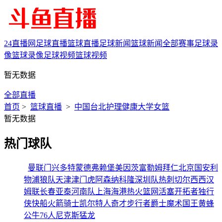
24直播网
足球直播
篮球直播
足球新闻
篮球新闻
全部赛事
足球录
像
篮球录像
足球视频
篮球视频
暂无数据
全部直播
首页
>
篮球直播
>
中国台北护理健康大学女篮
暂无数据
热门球队
曼联
门兴
多特蒙德
弗赖堡
美因茨
富勒姆
拜仁
北京国安
利
物浦
狼队
天津津门虎
阿森纳
科隆
深圳队
热刺
切尔西
西汉
姆联
长春亚泰
河南队
上海海港
热火
篮网
活塞
开拓者
独行
侠
快船
火箭
骑士
凯尔特人
奇才
步行者
爵士
魔术
国王
黄蜂
公牛
76人
尼克斯
猛龙