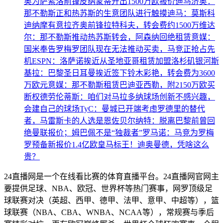
奥为萨索洛前锋皮纳蒙蒂开出1500万欧报价
迪马济奥：
那不勒斯正和热苏斯的生意团队进行触摸
迪马：莫斯科
迪纳摩有意拉齐奥前锋拉特科夫，转会费约1500万
维达
尔：那不勒斯推动热苏斯转会，阿森纳回绝租赁
意媒：
国米奉告罗梅罗团队现在无法推动买卖，马竞正抢占先
机
ESPN：洛萨诺挨近从圣地亚哥租赁加盟洛杉矶银河
斯
基拉：巴黎圣日耳曼挨近签下铃木彩艳，转会费为3600
万欧元
意媒：那不勒斯租赁巴迪亚西勒，附2150万欧买
断权
德劳伦蒂斯：咱们对马拉多纳球场创新不感兴趣，
会建自己的球场
TyC：曼城已开端考虑罗德里的替代
者，马雷斯卡的人选是恩佐
贝尔纳特：脱离巴黎前曾回
绝曼联报价；姆巴佩不是“独裁者”
罗马诺：马竞为罗梅
罗预备新报价
1.4亿欧皇马标王！迪奥曼德，凭啥这么
贵？
24直播网是一个在线看比赛的体育直播平台。24直播网官网主
要提供足球、NBA、欧冠、世界杯等热门赛事，网罗顶级足
球联赛对决（英超、西甲、德甲、法甲、意甲、中超等），篮
球联赛（NBA、CBA、WNBA、NCAA等），常规赛与季后