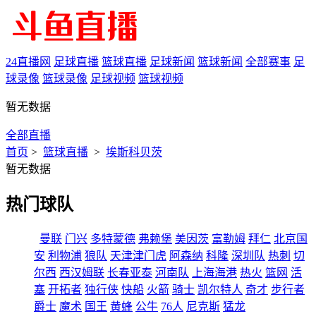
24直播网
足球直播
篮球直播
足球新闻
篮球新闻
全部赛事
足
球录像
篮球录像
足球视频
篮球视频
暂无数据
全部直播
首页
>
篮球直播
>
埃斯科贝茨
暂无数据
热门球队
曼联
门兴
多特蒙德
弗赖堡
美因茨
富勒姆
拜仁
北京国
安
利物浦
狼队
天津津门虎
阿森纳
科隆
深圳队
热刺
切
尔西
西汉姆联
长春亚泰
河南队
上海海港
热火
篮网
活
塞
开拓者
独行侠
快船
火箭
骑士
凯尔特人
奇才
步行者
爵士
魔术
国王
黄蜂
公牛
76人
尼克斯
猛龙