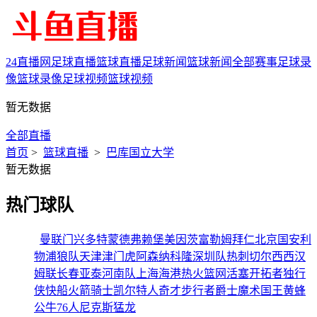
24直播网
足球直播
篮球直播
足球新闻
篮球新闻
全部赛事
足球录
像
篮球录像
足球视频
篮球视频
暂无数据
全部直播
首页
>
篮球直播
>
巴库国立大学
暂无数据
热门球队
曼联
门兴
多特蒙德
弗赖堡
美因茨
富勒姆
拜仁
北京国安
利
物浦
狼队
天津津门虎
阿森纳
科隆
深圳队
热刺
切尔西
西汉
姆联
长春亚泰
河南队
上海海港
热火
篮网
活塞
开拓者
独行
侠
快船
火箭
骑士
凯尔特人
奇才
步行者
爵士
魔术
国王
黄蜂
公牛
76人
尼克斯
猛龙