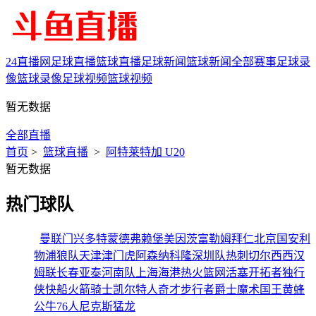
24直播网
足球直播
篮球直播
足球新闻
篮球新闻
全部赛事
足球录
像
篮球录像
足球视频
篮球视频
暂无数据
全部直播
首页
>
篮球直播
>
阿特莱特加 U20
暂无数据
热门球队
曼联
门兴
多特蒙德
弗赖堡
美因茨
富勒姆
拜仁
北京国安
利
物浦
狼队
天津津门虎
阿森纳
科隆
深圳队
热刺
切尔西
西汉
姆联
长春亚泰
河南队
上海海港
热火
篮网
活塞
开拓者
独行
侠
快船
火箭
骑士
凯尔特人
奇才
步行者
爵士
魔术
国王
黄蜂
公牛
76人
尼克斯
猛龙