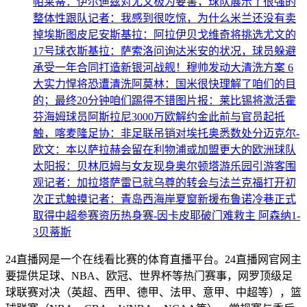
帕莱蒂：伊尔迪兹对尤文极为要害，球队展示了很强的
整体性
跟队记者：我感到很吃惊，为什么米兰还没有卖
掉埃斯图皮尼安
斯基拉：阿拉伊贝戈维奇将挑选尤文的
17号球衣
斯基拉：萨索洛问询达米安的状况，球员躲避
承受一年合同
打造新银河战舰！穆帅发动大清洗方案 6
大实力悍将恐遭清洗
阿莫林：国米很快理解了咱们的目
的；最终20分钟咱们踢得不错
图片报：莱比锡将激活霍
芬海姆球员阿斯拉尼3000万欧解约金
此前与官员起抵
触，喀麦隆足协：非足联吊销对埃托奥悉数处分
迈克尔-
欧文：本以萨拉赫会留在利物浦或加盟更大的欧洲球队
太阳报：贝林厄姆与女友现身奥尔顿塔游乐园引游客围
观
记者：加拉塔萨雷已就乌尊的转会与法兰克福打开初
次正式触摸
记者：青岛西海岸夏窗新援布鲁诺冷巷正式
取得中超参赛资历
热身赛-因卡皮耶破门难救主 阿森纳1-
3贝蒂斯
24直播网是一个在线看比赛的体育直播平台。24直播网官网主
要提供足球、NBA、欧冠、世界杯等热门赛事，网罗顶级足
球联赛对决（英超、西甲、德甲、法甲、意甲、中超等），篮