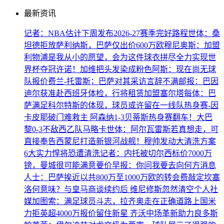
最新资讯
记者：NBA估计下周发布2026-27赛季完好路程
世体：桑
坦德拒放萨利纳斯，巴萨仅出价600万欧
穆尼奥斯：加盟
利物浦是我从小的愿望，会为这件球衣拼尽全力
实现世
界杯夺冠许诺！加维把头发染成粉色
阿斯：现在尚无球
队报价费兰-托雷斯；巴萨对其采访言辞不满
邮报：巴因
迪尔获准赴西班牙体检，行将租赁加盟塞尔塔
每体：巴
萨满足科尔特斯的体现，球员或许留在一线队
热身赛-因
卡皮耶破门难救主 阿森纳1-3贝蒂斯
热身赛翻车！大巴
黎0-3不敌西乙队马略卡
世体：阿尔瓦雷斯若真想走，可
直接奉告西蒙尼
打造新银河战舰！穆帅发动大清洗方案
6大实力悍将恐遭清洗
记者：内托被切尔西标价7000万
镑，曼城很可能满意要价
早报：你问我要去向何方
消息
人士：巴萨挨近以共800万至1000万欧的转会费敲定坎塞
洛
何意味？与皇马商谈续约后 维尼修斯忽然清空个人社
媒
加图索：满足球员斗志，拉齐奥走在正确道路上
国米
力拒英超4000万报价留住新星 齐沃中场革新助力良多
斯