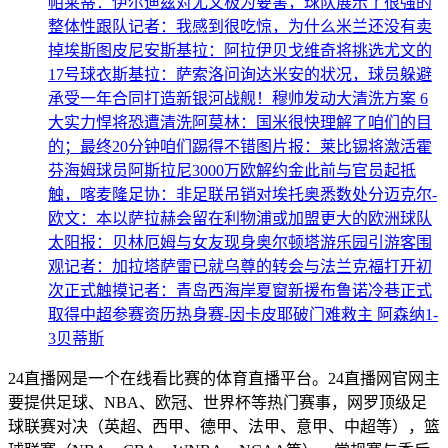
帕莱蒂：伊尔迪兹对尤文极为要害，球队展示了很强的
整体性
跟队记者：我感到很吃惊，为什么米兰还没有卖
掉埃斯图皮尼安
斯基拉：阿拉伊贝戈维奇将挑选尤文的
17号球衣
斯基拉：萨索洛问询达米安的状况，球员躲避
承受一年合同
打造新银河战舰！穆帅发动大清洗方案 6
大实力悍将恐遭清洗
阿莫林：国米很快理解了咱们的目
的；最终20分钟咱们踢得不错
图片报：莱比锡将激活霍
芬海姆球员阿斯拉尼3000万欧解约金
此前与官员起抵
触，喀麦隆足协：非足联吊销对埃托奥悉数处分
迈克尔-
欧文：本以萨拉赫会留在利物浦或加盟更大的欧洲球队
太阳报：贝林厄姆与女友现身奥尔顿塔游乐园引游客围
观
记者：加拉塔萨雷已就乌尊的转会与法兰克福打开初
次正式触摸
记者：青岛西海岸夏窗新援布鲁诺冷巷正式
取得中超参赛资历
热身赛-因卡皮耶破门难救主 阿森纳1-
3贝蒂斯
24直播网是一个在线看比赛的体育直播平台。24直播网官网主
要提供足球、NBA、欧冠、世界杯等热门赛事，网罗顶级足
球联赛对决（英超、西甲、德甲、法甲、意甲、中超等），篮