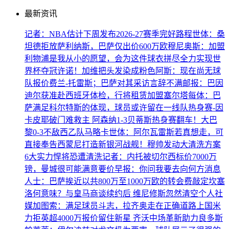
最新资讯
记者：NBA估计下周发布2026-27赛季完好路程
世体：桑
坦德拒放萨利纳斯，巴萨仅出价600万欧
穆尼奥斯：加盟
利物浦是我从小的愿望，会为这件球衣拼尽全力
实现世
界杯夺冠许诺！加维把头发染成粉色
阿斯：现在尚无球
队报价费兰-托雷斯；巴萨对其采访言辞不满
邮报：巴因
迪尔获准赴西班牙体检，行将租赁加盟塞尔塔
每体：巴
萨满足科尔特斯的体现，球员或许留在一线队
热身赛-因
卡皮耶破门难救主 阿森纳1-3贝蒂斯
热身赛翻车！大巴
黎0-3不敌西乙队马略卡
世体：阿尔瓦雷斯若真想走，可
直接奉告西蒙尼
打造新银河战舰！穆帅发动大清洗方案
6大实力悍将恐遭清洗
记者：内托被切尔西标价7000万
镑，曼城很可能满意要价
早报：你问我要去向何方
消息
人士：巴萨挨近以共800万至1000万欧的转会费敲定坎塞
洛
何意味？与皇马商谈续约后 维尼修斯忽然清空个人社
媒
加图索：满足球员斗志，拉齐奥走在正确道路上
国米
力拒英超4000万报价留住新星 齐沃中场革新助力良多
斯