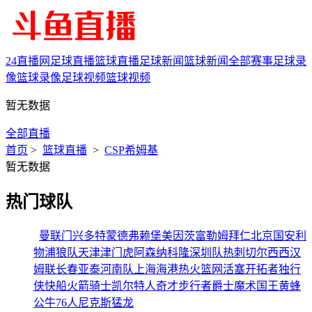
24直播网
足球直播
篮球直播
足球新闻
篮球新闻
全部赛事
足球录
像
篮球录像
足球视频
篮球视频
暂无数据
全部直播
首页
>
篮球直播
>
CSP希姆基
暂无数据
热门球队
曼联
门兴
多特蒙德
弗赖堡
美因茨
富勒姆
拜仁
北京国安
利
物浦
狼队
天津津门虎
阿森纳
科隆
深圳队
热刺
切尔西
西汉
姆联
长春亚泰
河南队
上海海港
热火
篮网
活塞
开拓者
独行
侠
快船
火箭
骑士
凯尔特人
奇才
步行者
爵士
魔术
国王
黄蜂
公牛
76人
尼克斯
猛龙