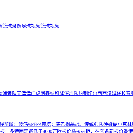
像
篮球录像
足球视频
篮球视频
物浦
狼队
天津津门虎
阿森纳
科隆
深圳队
热刺
切尔西
西汉姆联
长春
经前瞻：波鸿vs柏林赫塔；德乙揭幕战，传统强队硬碰硬
小克林
报：多特固定费低于4000万欧报价马拉被拒，在预备新报价
香港