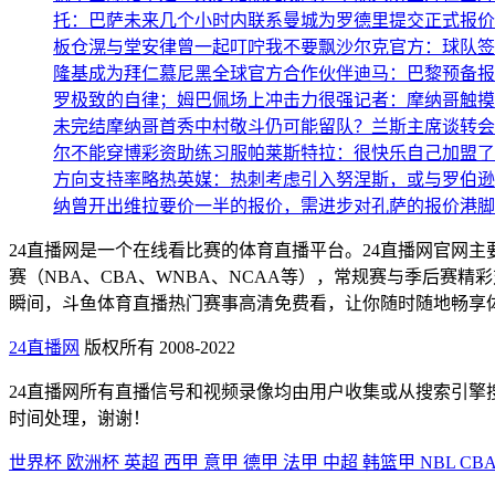
托：巴萨未来几个小时内联系曼城为罗德里提交正式报价
板仓滉与堂安律曾一起叮咛我不要飘
沙尔克官方：球队签
隆基成为拜仁慕尼黑全球官方合作伙伴
迪马：巴黎预备报
罗极致的自律；姆巴佩场上冲击力很强
记者：摩纳哥触摸
未完结摩纳哥首秀
中村敬斗仍可能留队？兰斯主席谈转会
尔不能穿博彩资助练习服
帕莱斯特拉：很快乐自己加盟了
方向支持率略热
英媒：热刺考虑引入努涅斯，或与罗伯逊
纳曾开出维拉要价一半的报价，需进步对孔萨的报价
港脚
24直播网是一个在线看比赛的体育直播平台。24直播网官网
赛（NBA、CBA、WNBA、NCAA等），常规赛与季后
瞬间，斗鱼体育直播热门赛事高清免费看，让你随时随地畅享
24直播网
版权所有 2008-2022
24直播网所有直播信号和视频录像均由用户收集或从搜索引
时间处理，谢谢！
世界杯
欧洲杯
英超
西甲
意甲
德甲
法甲
中超
韩篮甲
NBL
CB