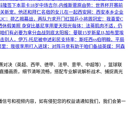
科隆签下本菲卡18岁中场吉尔-内维斯
菅原由势：世界杯开赛前
关新宠，他还和拜仁名宿的女儿在一起
西安网：西安本乡企业
达JC；荷乙揭幕战，两队力求开门红
国乒小将周冠宏：我喜爱C
晒休假美照 身穿比基尼享用夏天阳光
每体：法蒂肌肉不适，仍
咱们有必要为拿分血战到底
太阳报：曼联15岁新星JJ-加布里埃
突击别人，伊万-托尼被申述
彩民支持率：斯旺西vs伯明翰，平局
努里：我很享用打入进球；对阵马竞有助于咱们备战
英媒：阿森
联赛对决（英超、西甲、德甲、法甲、意甲、中超等），篮球联
高清直播画质，细节清晰流畅，搭配专业解说解析战术、捕捉高光
播信号和视频内容，如有侵犯您的权益请通知我们，我们会第一