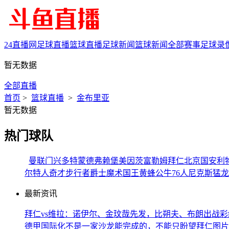
24直播网
足球直播
篮球直播
足球新闻
篮球新闻
全部赛事
足球录
暂无数据
全部直播
首页
>
篮球直播
>
金布里亚
暂无数据
热门球队
曼联
门兴
多特蒙德
弗赖堡
美因茨
富勒姆
拜仁
北京国安
利
尔特人
奇才
步行者
爵士
魔术
国王
黄蜂
公牛
76人
尼克斯
猛龙
最新资讯
拜仁vs维拉：诺伊尔、金玟哉先发，比朔夫、布朗出战
彩
德甲国际化不是一家沙龙能完成的，不能只盼望拜仁
图片