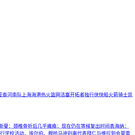
亚泰
河南队
上海海港
热火
篮网
活塞
开拓者
独行侠
快船
火箭
骑士
凯
斯曼：颈椎骨折后几乎瘫痪；现在仍在等候复出时间表
海纳：
行学校活动，埃尔伯、穆哈马迪别离代表拜仁与维拉到会
莫雷