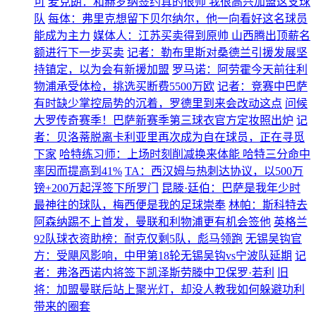
可
麦克朗：和赫罗纳签约真的很帅 我很高兴加盟这支球
队
每体：弗里克想留下贝尔纳尔，他一向看好这名球员
能成为主力
媒体人：江苏买卖得到原帅 山西腾出顶薪名
额进行下一步买卖
记者：勒布里斯对桑德兰引援发展坚
持镇定，以为会有新援加盟
罗马诺：阿劳霍今天前往利
物浦承受体检，挑选买断费5500万欧
记者：竞赛中巴萨
有时缺少掌控局势的沉着，罗德里到来会改动这点
问候
大罗传奇赛季！巴萨新赛季第三球衣官方定妆照出炉
记
者：贝洛蒂脱离卡利亚里再次成为自在球员，正在寻觅
下家
哈特练习师：上场时刻削减换来体能 哈特三分命中
率因而提高到41%
TA：西汉姆与热刺达协议，以500万
镑+200万起浮签下所罗门
昆滕·廷伯：巴萨是我年少时
最神往的球队，梅西便是我的足球崇奉
林帕：斯科特去
阿森纳踢不上首发，曼联和利物浦更有机会签他
英格兰
92队球衣资助榜：耐克仅剩5队，彪马领跑
无锡吴钩官
方：受飓风影响，中甲第18轮无锡吴钩vs宁波队延期
记
者：弗洛西诺内将签下凯泽斯劳滕中卫保罗·若利
旧
将：加盟曼联后站上聚光灯，却没人教我如何躲避功利
带来的圈套