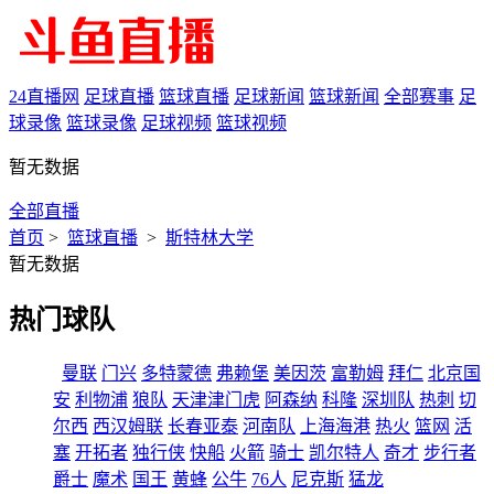
24直播网
足球直播
篮球直播
足球新闻
篮球新闻
全部赛事
足
球录像
篮球录像
足球视频
篮球视频
暂无数据
全部直播
首页
>
篮球直播
>
斯特林大学
暂无数据
热门球队
曼联
门兴
多特蒙德
弗赖堡
美因茨
富勒姆
拜仁
北京国
安
利物浦
狼队
天津津门虎
阿森纳
科隆
深圳队
热刺
切
尔西
西汉姆联
长春亚泰
河南队
上海海港
热火
篮网
活
塞
开拓者
独行侠
快船
火箭
骑士
凯尔特人
奇才
步行者
爵士
魔术
国王
黄蜂
公牛
76人
尼克斯
猛龙