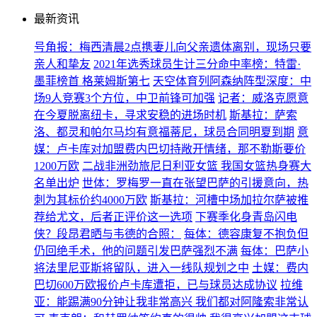
最新资讯
号角报：梅西清晨2点携妻儿向父亲遗体离别，现场只要
亲人和挚友
2021年选秀球员生计三分命中率榜：特雷·
墨菲榜首 格莱姆斯第七
天空体育列阿森纳阵型深度：中
场9人竞赛3个方位，中卫前锋可加强
记者：威洛克愿意
在今夏脱离纽卡，寻求安稳的进场时机
斯基拉：萨索
洛、都灵和帕尔马均有意福蒂尼，球员合同明夏到期
意
媒：卢卡库对加盟费内巴切持敞开情绪，那不勒斯要价
1200万欧
二战非洲劲旅尼日利亚女篮 我国女篮热身赛大
名单出炉
世体：罗梅罗一直在张望巴萨的引援意向，热
刺为其标价约4000万欧
斯基拉：河槽中场加拉尔萨被推
荐给尤文，后者正评价这一选项
下赛季化身青岛闪电
侠？段昂君晒与韦德的合照：
每体：德容康复不抱负但
仍回绝手术，他的问题引发巴萨强烈不满
每体：巴萨小
将法里尼亚斯将留队，进入一线队规划之中
土媒：费内
巴切600万欧报价卢卡库遭拒，已与球员达成协议
拉维
亚：能踢满90分钟让我非常高兴 我们都对阿隆索非常认