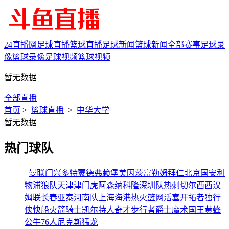
24直播网
足球直播
篮球直播
足球新闻
篮球新闻
全部赛事
足球录
像
篮球录像
足球视频
篮球视频
暂无数据
全部直播
首页
>
篮球直播
>
中华大学
暂无数据
热门球队
曼联
门兴
多特蒙德
弗赖堡
美因茨
富勒姆
拜仁
北京国安
利
物浦
狼队
天津津门虎
阿森纳
科隆
深圳队
热刺
切尔西
西汉
姆联
长春亚泰
河南队
上海海港
热火
篮网
活塞
开拓者
独行
侠
快船
火箭
骑士
凯尔特人
奇才
步行者
爵士
魔术
国王
黄蜂
公牛
76人
尼克斯
猛龙