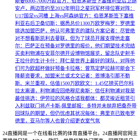
能要6000-7000万欧
官方：伯恩茅斯签下塞维利亚后卫胡
安卢，两边签约至2032年
明日之星冠军杯排位赛对阵：
U17国足vs河槽 上海vs阿森纳
官方：伯恩茅斯签下塞维
利亚右后卫桑切斯；据悉总价1300万欧
罗梅罗：罗德里
挑选加盟巴萨，他认可弗里克的建队方案
记者：尽管绝
对不想看斯凯利去曼联，但为了球员开展支撑他走
塞
尔：巴萨正在预备对罗德里的报价，他们期望技术完结
买卖
利物浦在安菲尔德开设博物馆展览，留念队史射手
王拉什的生计
卡什：拜仁是世界上最好的球队，对阵他
们可为欧超杯做好预备
卡拉格：曾笃定萨拉赫可能会下
降薪资要求，加盟米兰或尤文
记者：恩博洛引那不勒
斯、米兰重视，估值1500万欧
欧文：1.45亿镑买巴尔科
拉太离谱，利物浦应回绝
穆尼奥斯：信任利物浦对我是
最佳挑选；伊劳拉的风格合适我
都体：都灵挨近租赁引
入利兹联门将卢卡斯-佩里
邮报：多特并未抛弃把桑乔带
回球队的期望，但仍忧虑其状况
每体：弗里克已致电罗
德里，亚马尔等人也曾介绍更衣室气氛
24直播网是一个在线看比赛的体育直播平台。24直播网官网主