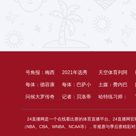
号角报：梅西
2021年选秀
天空体育列阿
清晨2点携妻
每体：德容康
球员生计三分
每体：巴萨小
森纳阵型深
土媒：费内巴
儿向父亲遗体
复不抱负但仍
问候大罗传奇
命中率榜：特
将法里尼亚斯
记者：贝洛蒂
度：中场9人
切600万欧报
哈特练习师：
离别，现场只
回绝手术，他
赛季！巴萨新
雷·墨菲榜首
将留队，进入
脱离卡利亚里
竞赛3个方
价卢卡库遭
上场时刻削减
24直播网是一个在线看比赛的体育直播平台。24直播网
要亲人和挚友
的问题引发巴
赛季第三球衣
格莱姆斯第七
一线队规划之
再次成为自在
位，中卫前锋
拒，已与球员
换来体能 哈
（NBA、CBA、WNBA、NCAA等），常规赛与季后赛
萨强烈不满
官方定妆照出
中
球员，正在寻
可加强
达成协议
特三分命中率