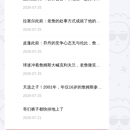
2026-07-25
拉塞尔此前：老詹的处事方式成就了他的伟大，他是没有缺点的球员
2026-07-25
皮蓬此前：乔丹的竞争心态无与伦比，詹姆斯和他没有可比性
2026-07-25
球迷冲着詹姆斯大喊克利夫兰，老詹微笑着小抿一口香槟
2026-07-25
天选之子！2001年，年仅16岁的詹姆斯参加阿迪达斯的训练营
2026-07-25
哥们裤子都快掉地上了
2026-07-21