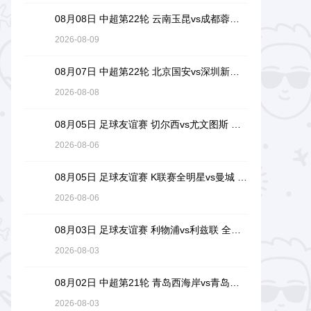
08月08日 中超第22轮 云南玉昆vs成都蓉城 全场录像回放
2026-08-09
08月07日 中超第22轮 北京国安vs深圳新鹏城 全场录像回放
2026-08-08
08月05日 足球友谊赛 切尔西vs尤文图斯 全场录像回放
2026-08-06
08月05日 足球友谊赛 K联赛全明星vs曼城 全场录像回放
2026-08-06
08月03日 足球友谊赛 利物浦vs利兹联 全场录像回放
2026-08-03
08月02日 中超第21轮 青岛西海岸vs青岛海牛 全场录像回放
2026-08-03