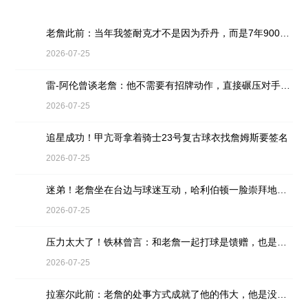
老詹此前：当年我签耐克才不是因为乔丹，而是7年9000万天价合同
2026-07-25
雷-阿伦曾谈老詹：他不需要有招牌动作，直接碾压对手就行
2026-07-25
追星成功！甲亢哥拿着骑士23号复古球衣找詹姆斯要签名
2026-07-25
迷弟！老詹坐在台边与球迷互动，哈利伯顿一脸崇拜地看着
2026-07-25
压力太大了！铁林曾言：和老詹一起打球是馈赠，也是困扰
2026-07-25
拉塞尔此前：老詹的处事方式成就了他的伟大，他是没有缺点的球员