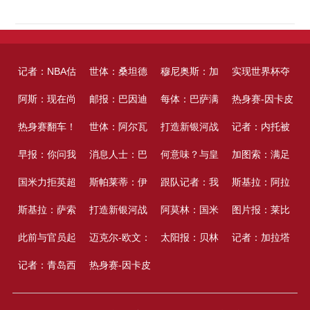
记者：NBA估
世体：桑坦德
穆尼奥斯：加
实现世界杯夺
计下周发布
阿斯：现在尚
拒放萨利纳
邮报：巴因迪
盟利物浦是我
每体：巴萨满
冠许诺！加维
热身赛-因卡皮
2026-27赛季
无球队报价费
热身赛翻车！
斯，巴萨仅出
尔获准赴西班
世体：阿尔瓦
从小的愿望，
足科尔特斯的
打造新银河战
把头发染成粉
耶破门难救主
记者：内托被
完好路程
兰-托雷斯；巴
大巴黎0-3不敌
早报：你问我
价600万欧
牙体检，行将
雷斯若真想
消息人士：巴
会为这件球衣
体现，球员或
舰！穆帅发动
何意味？与皇
色
阿森纳1-3贝蒂
切尔西标价
加图索：满足
萨对其采访言
西乙队马略卡
要去向何方
国米力拒英超
租赁加盟塞尔
走，可直接奉
萨挨近以共800
斯帕莱蒂：伊
拼尽全力
许留在一线队
大清洗方案 6
马商谈续约后
跟队记者：我
斯
7000万镑，曼
球员斗志，拉
斯基拉：阿拉
辞不满
4000万报价留
斯基拉：萨索
塔
告西蒙尼
万至1000万欧
尔迪兹对尤文
打造新银河战
大实力悍将恐
维尼修斯忽然
感到很吃惊，
阿莫林：国米
城很可能满意
齐奥走在正确
伊贝戈维奇将
图片报：莱比
住新星 齐沃中
洛问询达米安
此前与官员起
的转会费敲定
极为要害，球
舰！穆帅发动
迈克尔-欧文：
遭清洗
清空个人社媒
为什么米兰还
很快理解了咱
太阳报：贝林
要价
道路上
挑选尤文的17
锡将激活霍芬
记者：加拉塔
场革新助力良
的状况，球员
抵触，喀麦隆
记者：青岛西
坎塞洛
队展示了很强
大清洗方案 6
本以萨拉赫会
热身赛-因卡皮
没有卖掉埃斯
们的目的；最
厄姆与女友现
号球衣
海姆球员阿斯
萨雷已就乌尊
多
躲避承受一年
足协：非足联
海岸夏窗新援
的整体性
大实力悍将恐
留在利物浦或
耶破门难救主
图皮尼安
终20分钟咱们
身奥尔顿塔游
拉尼3000万欧
的转会与法兰