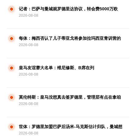
记者：巴萨与曼城就罗德里达协议，转会费5000万欧
2026-08-08
每体：梅西否认了儿子蒂亚戈将参加拉玛西亚青训营的
2026-08-08
或许
皇马友谊赛大名单：维尼修斯、B席在列
2026-08-08
莫伦特斯：皇马没想真去签罗德里，管理层有点在拿咱
2026-08-08
们恶作剧
世体：罗德里加盟巴萨后汤米-马克斯估计归队，曼城想
2026-08-08
培育他