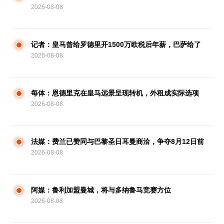
2026-08-08
记者：皇马曾给罗德里开1500万欧税后年薪，巴萨给了
2026-08-08
同等条件
每体：恩德里克在皇马远景呈现转机，外租成实际选项
2026-08-08
法媒：费兰已赞同与巴黎圣日耳曼商洽，争夺8月12日前
2026-08-08
敲定
阿媒：鲁利加盟曼城，将与多纳鲁马竞赛方位
2026-08-08