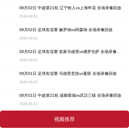
08月02日 中超第21轮 辽宁铁人vs上海申花 全场录像回放
2026-08-03
08月02日 足球友谊赛 赫罗纳vs阿森纳 全场录像回放
2026-08-02
08月02日 足球友谊赛 皇家马德里vs佛罗伦萨 全场录像回放
2026-08-02
08月01日 足球友谊赛 马德里竞技vs曼联 全场录像回放
2026-08-02
08月01日 中超第21轮 成都蓉城vs武汉三镇 全场录像回放
2026-08-02
视频推荐