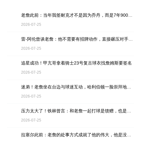
老詹此前：当年我签耐克才不是因为乔丹，而是7年9000万天价合同
2026-07-25
雷-阿伦曾谈老詹：他不需要有招牌动作，直接碾压对手就行
2026-07-25
追星成功！甲亢哥拿着骑士23号复古球衣找詹姆斯要签名
2026-07-25
迷弟！老詹坐在台边与球迷互动，哈利伯顿一脸崇拜地看着
2026-07-25
压力太大了！铁林曾言：和老詹一起打球是馈赠，也是困扰
2026-07-25
拉塞尔此前：老詹的处事方式成就了他的伟大，他是没有缺点的球员