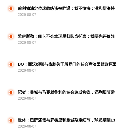
前利物浦定位球教练谈被辞退：我不懊悔；没和斯洛特
2026-08-07
闹翻
雅伊斯勒：纽卡不会拿球星归队当托言；我要先评价阵
2026-08-07
型
DO：西汉姆联与热刺关于所罗门的转会商洽因财政原因
2026-08-07
阻滞
记者：曼城与马赛就鲁利的转会达成协议，还剩细节需
2026-08-07
求敲定
世体：巴萨还需与罗德里和曼城敲定细节，球员期望13
2026-08-07
日前处理