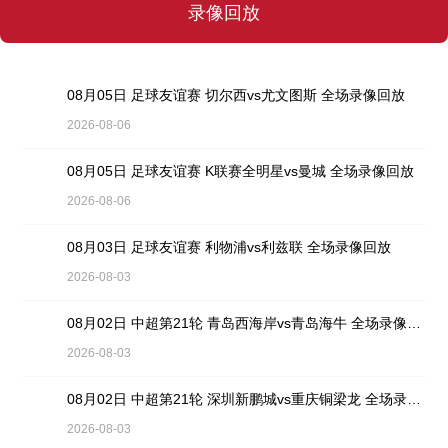
录像回放
08月05日 足球友谊赛 切尔西vs尤文图斯 全场录像回放
2026-08-06
08月05日 足球友谊赛 K联赛全明星vs曼城 全场录像回放
2026-08-06
08月03日 足球友谊赛 利物浦vs利兹联 全场录像回放
2026-08-03
08月02日 中超第21轮 青岛西海岸vs青岛海牛 全场录像回放
2026-08-03
08月02日 中超第21轮 深圳新鹏城vs重庆铜梁龙 全场录像回放
2026-08-03