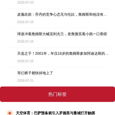
2026-07-25
皮蓬此前：乔丹的竞争心态无与伦比，詹姆斯和他没有可比性
2026-07-25
球迷冲着詹姆斯大喊克利夫兰，老詹微笑着小抿一口香槟
2026-07-25
天选之子！2001年，年仅16岁的詹姆斯参加阿迪达斯的训练营
2026-07-25
哥们裤子都快掉地上了
2026-07-21
热门标签
天空体育：巴萨预备就引入罗德里与曼城打开触摸