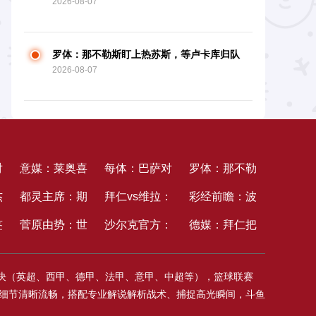
2026-08-07
特沙龙有才能满意
罗体：那不勒斯盯上热苏斯，等卢卡库归队
2026-08-07
后再买人
对
意媒：莱奥喜
每体：巴萨对
罗体：那不勒
杰
爱阿莫林的风
都灵主席：期
卡萨多要价
拜仁vs维拉：
斯盯上热苏
彩经前瞻：波
谈
签
格，现已告知
望本赛季成最
菅原由势：世
4000万欧，
诺伊尔、金玟
沙尔克官方：
斯，等卢卡库
鸿vs柏林赫
德媒：拜仁把
，
米兰自己不想
佳赛季，之后
界杯开赛前板
信任沙特沙龙
哉先发，比朔
球队签下法兰
归队后再买人
塔；德乙揭幕
比朔夫当公关
对决（英超、西甲、德甲、法甲、意甲、中超等），篮球联赛
一
再归队
或许出售沙龙
仓滉与堂安律
有才能满意
夫、布朗出战
克福球员埃宾
战，传统强队
新宠，他还和
质，细节清晰流畅，搭配专业解说解析战术、捕捉高光瞬间，斗鱼
曾一起叮咛我
贝，签约至
硬碰硬
拜仁名宿的女