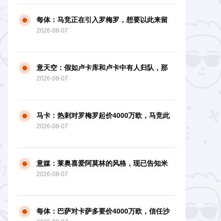
每体：马竞正在引入罗梅罗，想要以此来留
2026-08-07
住阿尔瓦雷斯
意天空：假如卢卡库和卢卡中有人归队，那
2026-08-07
不勒斯将推动热苏斯
马卡：热刺对罗梅罗起价4000万欧，马竞此
2026-08-07
前报3000万欧元被拒
意媒：莱奥喜爱阿莫林的风格，现已告知米
2026-08-07
兰自己不想再归队
每体：巴萨对卡萨多要价4000万欧，信任沙