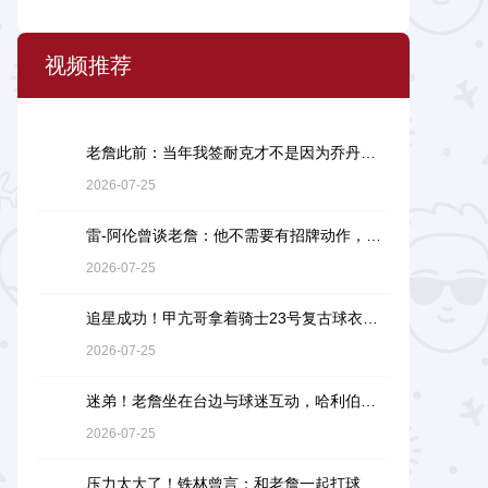
视频推荐
老詹此前：当年我签耐克才不是因为乔丹，而是7年9000万天价合同
2026-07-25
雷-阿伦曾谈老詹：他不需要有招牌动作，直接碾压对手就行
2026-07-25
追星成功！甲亢哥拿着骑士23号复古球衣找詹姆斯要签名
2026-07-25
迷弟！老詹坐在台边与球迷互动，哈利伯顿一脸崇拜地看着
2026-07-25
压力太大了！铁林曾言：和老詹一起打球是馈赠，也是困扰