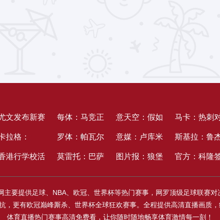
尤文发布新赛
每体：马竞正
意天空：假如
马卡：热刺
季二客球衣：
卡拉格：
在引入罗梅
罗体：帕瓦尔
卢卡库和卢卡
意媒：卢库米
罗梅罗起价
斯基拉：鲁
黑色底色调配
4000-5000万
香港行学校活
罗，想要以此
想留国米，罗
莫雷托：巴萨
中有人归队，
依旧优先选择
图片报：狼堡
4000万欧，
里已与维拉
官方：科隆
同色系火焰图
镑卖罗德里没
动，埃尔伯、
来留住阿尔瓦
梅罗转会恐被
未来几个小时
那不勒斯将推
尤文，现已达
是德乙冠军最
马竞此前报
妥个人合同
下本菲卡18
官网主要提供足球、NBA、欧冠、世界杯等热门赛事，网罗顶级足球联赛
画
有意义，还不
穆哈马迪别离
雷斯
截胡
内联系曼城为
动热苏斯
到5年合同
大抢手，夺冠
3000万欧元
间隔加盟仅
岁中场吉尔-
精彩对抗，更有欧冠巅峰厮杀、世界杯全球狂欢赛事。全程提供高清直播画
如再留他一年
代表拜仁与维
罗德里提交正
概率高达
被拒
步之遥
内维斯
体育直播热门赛事高清免费看，让你随时随地畅享体育激情每一刻！