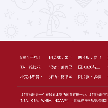
9根半手指！
阿莫林：米兰
图片报：赛巴
退出国家队！
TA：维拉花
有必要瞄准意
记者：莱奥已
里等人全力复
国米u20与二
15年生计闭
1000万镑签
小克林斯曼：
甲冠军，很多
被加拉塔萨雷
海纳：德甲国
出，卡尔和格
队别离获得热
图片报：多特
幕
17岁中锋马
颈椎骨折后几
人想坐我方位
的建队方案压
际化不是一家
纳布里参与德
身赛成功
固定费低于
24直播网是一个在线看比赛的体育直播平台。24直播网
乔，方针便是
乎瘫痪；现在
服，后者预备
沙龙能完成
超杯存疑
4000万欧报
（NBA、CBA、WNBA、NCAA等），常规赛与季后赛
让他进入一线
仍在等候复出
从头报价
的，不能只盼
价马拉被拒，