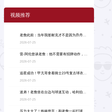
视频推荐
老詹此前：当年我签耐克才不是因为乔丹，而是7年9000万天价合同
2026-07-25
雷-阿伦曾谈老詹：他不需要有招牌动作，直接碾压对手就行
2026-07-25
追星成功！甲亢哥拿着骑士23号复古球衣找詹姆斯要签名
2026-07-25
迷弟！老詹坐在台边与球迷互动，哈利伯顿一脸崇拜地看着
2026-07-25
压力太大了！铁林曾言：和老詹一起打球是馈赠，也是困扰