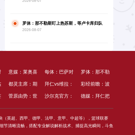
2026-08-07
特沙龙有才能满意
罗体：那不勒斯盯上热苏斯，等卢卡库归队
2026-08-07
后再买人
对
意媒：莱奥喜
每体：巴萨对
罗体：那不勒
杰
爱阿莫林的风
都灵主席：期
卡萨多要价
拜仁vs维拉：
斯盯上热苏
彩经前瞻：波
谈
签
格，现已告知
望本赛季成最
菅原由势：世
4000万欧，
诺伊尔、金玟
沙尔克官方：
斯，等卢卡库
鸿vs柏林赫
德媒：拜仁把
，
米兰自己不想
佳赛季，之后
界杯开赛前板
信任沙特沙龙
哉先发，比朔
球队签下法兰
归队后再买人
塔；德乙揭幕
比朔夫当公关
对决（英超、西甲、德甲、法甲、意甲、中超等），篮球联赛
一
再归队
或许出售沙龙
仓滉与堂安律
有才能满意
夫、布朗出战
克福球员埃宾
战，传统强队
新宠，他还和
质，细节清晰流畅，搭配专业解说解析战术、捕捉高光瞬间，斗鱼
曾一起叮咛我
贝，签约至
硬碰硬
拜仁名宿的女