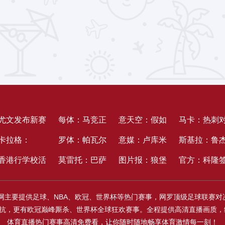
尤文发布新赛
每体：马竞正
意天空：假如
马卡：热刺
季二客球衣：
卡拉格：
在引入罗梅
罗体：帕瓦尔
卢卡库和卢卡
意媒：卢库米
罗梅罗起价
斯基拉：鲁
黑色底色调配
4000-5000万
香港行学校活
罗，想要以此
想留国米，罗
莫雷托：巴萨
中有人归队，
依旧优先选择
图片报：狼堡
4000万欧，
里已与维拉
官方：科隆
同色系火焰图
镑卖罗德里没
动，埃尔伯、
来留住阿尔瓦
梅罗转会恐被
未来几个小时
那不勒斯将推
尤文，现已达
是德乙冠军最
马竞此前报
妥个人合同
下本菲卡18
官网主要提供足球、NBA、欧冠、世界杯等热门赛事，网罗顶级足球联赛
画
有意义，还不
穆哈马迪别离
雷斯
截胡
内联系曼城为
动热苏斯
到5年合同
大抢手，夺冠
3000万欧元
间隔加盟仅
岁中场吉尔-
精彩对抗，更有欧冠巅峰厮杀、世界杯全球狂欢赛事。全程提供高清直播画
如再留他一年
代表拜仁与维
罗德里提交正
概率高达
被拒
步之遥
内维斯
体育直播热门赛事高清免费看，让你随时随地畅享体育激情每一刻！