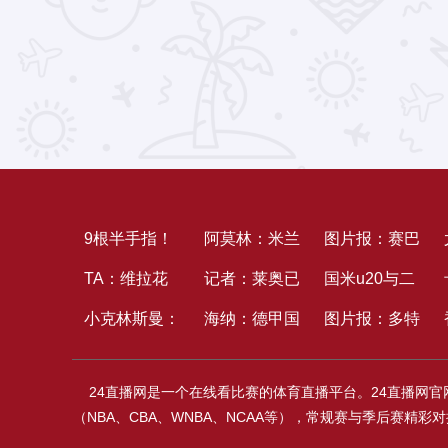
9根半手指！
阿莫林：米兰
图片报：赛巴
退出国家队！
TA：维拉花
有必要瞄准意
记者：莱奥已
里等人全力复
国米u20与二
15年生计闭
1000万镑签
小克林斯曼：
甲冠军，很多
被加拉塔萨雷
海纳：德甲国
出，卡尔和格
队别离获得热
图片报：多特
幕
17岁中锋马
颈椎骨折后几
人想坐我方位
的建队方案压
际化不是一家
纳布里参与德
身赛成功
固定费低于
24直播网是一个在线看比赛的体育直播平台。24直播网
乔，方针便是
乎瘫痪；现在
服，后者预备
沙龙能完成
超杯存疑
4000万欧报
（NBA、CBA、WNBA、NCAA等），常规赛与季后赛
让他进入一线
仍在等候复出
从头报价
的，不能只盼
价马拉被拒，