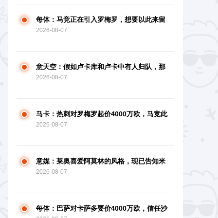
每体：马竞正在引入罗梅罗，想要以此来留
2026-08-07
住阿尔瓦雷斯
意天空：假如卢卡库和卢卡中有人归队，那
2026-08-07
不勒斯将推动热苏斯
马卡：热刺对罗梅罗起价4000万欧，马竞此
2026-08-07
前报3000万欧元被拒
意媒：莱奥喜爱阿莫林的风格，现已告知米
2026-08-07
兰自己不想再归队
每体：巴萨对卡萨多要价4000万欧，信任沙