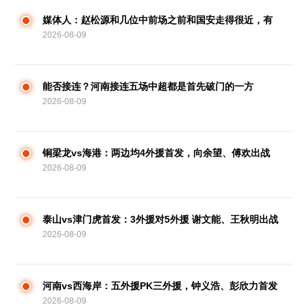
媒体人：赵松源和几位中前场之前和国安走得很近，有
2026-08-09
人想先上大学
能否接连？河南接连五场中超都是首先破门的一方
2026-08-09
铜梁龙vs海港：两边均4外援首发，向余望、傅欢出战
2026-08-09
泰山vs津门虎首发：3外援对5外援 谢文能、王秋明出战
2026-08-09
河南vs西海岸：五外援PK三外援，钟义浩、彭欣力首发
2026-08-09