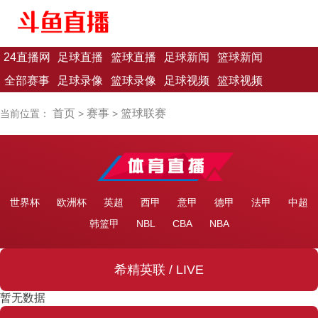
24直播网
足球直播
篮球直播
足球新闻
篮球新闻
全部赛事
足球录像
篮球录像
足球视频
篮球视频
首页
赛事
篮球联赛
当前位置：
>
>
世界杯
欧洲杯
英超
西甲
意甲
德甲
法甲
中超
韩篮甲
NBL
CBA
NBA
希精英联 / LIVE
暂无数据