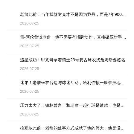
老詹此前：当年我签耐克才不是因为乔丹，而是7年9000万天价合同
2026-07-25
雷-阿伦曾谈老詹：他不需要有招牌动作，直接碾压对手就行
2026-07-25
追星成功！甲亢哥拿着骑士23号复古球衣找詹姆斯要签名
2026-07-25
迷弟！老詹坐在台边与球迷互动，哈利伯顿一脸崇拜地看着
2026-07-25
压力太大了！铁林曾言：和老詹一起打球是馈赠，也是困扰
2026-07-25
拉塞尔此前：老詹的处事方式成就了他的伟大，他是没有缺点的球员