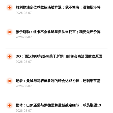
前利物浦定位球教练谈被辞退：我不懊悔；没和斯洛特
2026-08-07
闹翻
雅伊斯勒：纽卡不会拿球星归队当托言；我要先评价阵
2026-08-07
型
DO：西汉姆联与热刺关于所罗门的转会商洽因财政原因
2026-08-07
阻滞
记者：曼城与马赛就鲁利的转会达成协议，还剩细节需
2026-08-07
求敲定
世体：巴萨还需与罗德里和曼城敲定细节，球员期望13
2026-08-07
日前处理