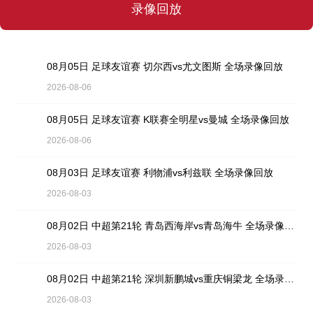
录像回放
08月05日 足球友谊赛 切尔西vs尤文图斯 全场录像回放
2026-08-06
08月05日 足球友谊赛 K联赛全明星vs曼城 全场录像回放
2026-08-06
08月03日 足球友谊赛 利物浦vs利兹联 全场录像回放
2026-08-03
08月02日 中超第21轮 青岛西海岸vs青岛海牛 全场录像回放
2026-08-03
08月02日 中超第21轮 深圳新鹏城vs重庆铜梁龙 全场录像回放
2026-08-03