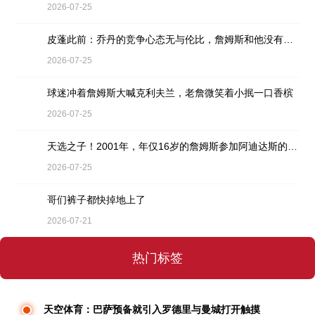
2026-07-25
皮蓬此前：乔丹的竞争心态无与伦比，詹姆斯和他没有可比性
2026-07-25
球迷冲着詹姆斯大喊克利夫兰，老詹微笑着小抿一口香槟
2026-07-25
天选之子！2001年，年仅16岁的詹姆斯参加阿迪达斯的训练营
2026-07-25
哥们裤子都快掉地上了
2026-07-21
热门标签
天空体育：巴萨预备就引入罗德里与曼城打开触摸