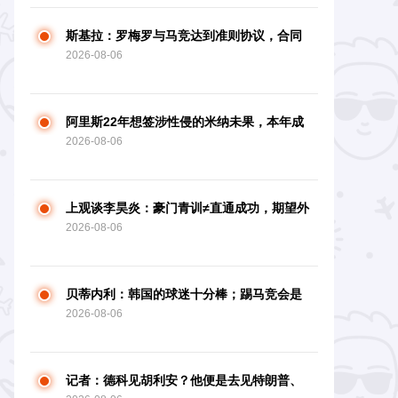
斯基拉：罗梅罗与马竞达到准则协议，合同
2026-08-06
4+1年，年薪600万欧
阿里斯22年想签涉性侵的米纳未果，本年成
2026-08-06
功签下涉性侵的米尔
上观谈李昊炎：豪门青训≠直通成功，期望外
2026-08-06
界少一些喧嚣炒作
贝蒂内利：韩国的球迷十分棒；踢马竞会是
2026-08-06
一场困难的比赛
记者：德科见胡利安？他便是去见特朗普、