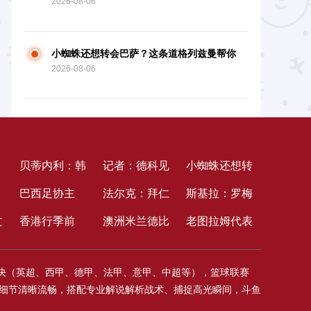
2026-08-06
见唐老鸭也没用啊
小蜘蛛还想转会巴萨？这条道格列兹曼帮你
2026-08-06
堵死了
贝蒂内利：韩
记者：德科见
小蜘蛛还想转
训
：
国的球迷十分
巴西足协主
胡利安？他便
法尔克：拜仁
会巴萨？这条
斯基拉：罗梅
冠
文
棒；踢马竞会
席：对立出售
香港行季前
是去见特朗
不可能签吉布
澳洲米兰德比
道格列兹曼帮
罗与马竞达到
老图拉姆代表
一
拜
是一场困难的
FFE，咱们会
赛，切尔西vs
普、见唐老鸭
斯-怀特，阵
调查:迪乌夫
你堵死了
准则协议，合
尤文到会香港
对决（英超、西甲、德甲、法甲、意甲、中超等），篮球联赛
战
比赛
和南美足联一
尤文共有
也没用啊
型没他方位且
防卫蜕变，
同4+1年，年
行活动，并与
质，细节清晰流畅，搭配专业解说解析战术、捕捉高光瞬间，斗鱼
中
同做决议
43575名球迷
费用太高
19岁拉韦利
薪600万欧
小球迷们一起