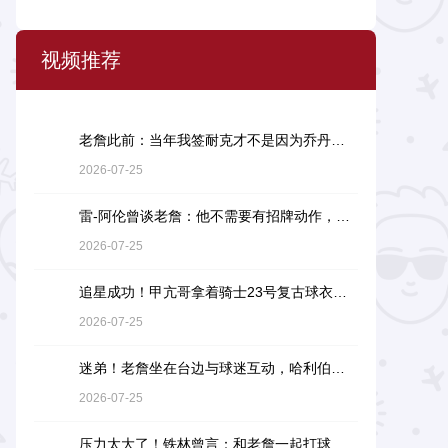
视频推荐
老詹此前：当年我签耐克才不是因为乔丹，而是7年9000万天价合同
2026-07-25
雷-阿伦曾谈老詹：他不需要有招牌动作，直接碾压对手就行
2026-07-25
追星成功！甲亢哥拿着骑士23号复古球衣找詹姆斯要签名
2026-07-25
迷弟！老詹坐在台边与球迷互动，哈利伯顿一脸崇拜地看着
2026-07-25
压力太大了！铁林曾言：和老詹一起打球是馈赠，也是困扰