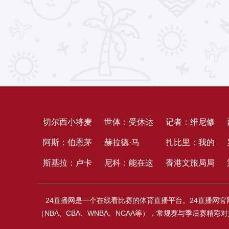
切尔西小将麦
世体：受休达
记者：维尼修
奎因：阿扎尔
阿斯：伯恩茅
移民越境影
​赫拉德·马
斯与皇马达到
扎比里：我的
和C罗都是偶
斯欠赫塔费于
斯基拉：卢卡
响，巴萨在丹
丁：从左后卫
尼科：能在这
续约协议，估
偶像是梅西，
香港文旅局局
像
纳尔转会费，
库拒绝了几份
吉尔的热身赛
到中卫，巴萨
再度遇见青训
计很快能够签
我的方针是这
长：30年前
24直播网是一个在线看比赛的体育直播平台。24直播网
赫塔费考虑收
来自美职联和
存在变数
防地最理想的
年代就知道的
署
赛季至少进
我便是尤文死
（NBA、CBA、WNBA、NCAA等），常规赛与季后赛
回
沙特联赛的报
答案
李昇祐，真的
10个
忠，这场的成