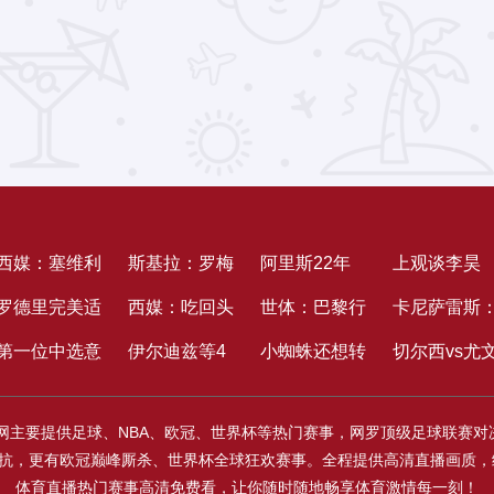
西媒：塞维利
斯基拉：罗梅
阿里斯22年
上观谈李昊
亚现已抛弃引
罗德里完美适
罗与马竞达到
西媒：吃回头
想签涉性侵的
世体：巴黎行
炎：豪门青
卡尼萨雷斯
入拜仁进犯手
配巴萨？沙龙
第一位中选意
准则协议，合
草，皇社有意
伊尔迪兹等4
米纳未果，本
将报价费兰-
小蜘蛛还想转
≠直通成功，
想从头踢欧
切尔西vs尤
萨拉戈萨
需求多方考量
甲MVP的后
同4+1年，年
马赛后卫阿格
人到会了香港
年成功签下涉
托雷斯，估计
会巴萨？这条
期望外界少
决赛中对阵
赛前，一名
官网主要提供足球、NBA、欧冠、世界杯等热门赛事，网罗顶级足球联赛
卫，把儿时梦
薪600万欧
尔德
行的商业活
性侵的米尔
报价将契合其
道格列兹曼帮
些喧嚣炒作
仁的点球大
VIP球迷在场
精彩对抗，更有欧冠巅峰厮杀、世界杯全球狂欢赛事。全程提供高清直播画
想活成了实际
动，并为少数
当时价值
你堵死了
边被皮球击
体育直播热门赛事高清免费看，让你随时随地畅享体育激情每一刻！